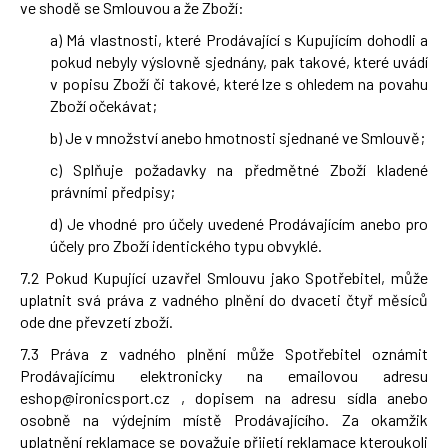
ve shodě se Smlouvou a že Zboží:
a) Má vlastnosti, které Prodávající s Kupujícím dohodli a
pokud nebyly výslovně sjednány, pak takové, které uvádí
v popisu Zboží či takové, které lze s ohledem na povahu
Zboží očekávat;
b) Je v množství anebo hmotnosti sjednané ve Smlouvě;
c) Splňuje požadavky na předmětné Zboží kladené
právními předpisy;
d) Je vhodné pro účely uvedené Prodávajícím anebo pro
účely pro Zboží identického typu obvyklé.
7.2 Pokud Kupující uzavřel Smlouvu jako Spotřebitel, může
uplatnit svá práva z vadného plnění do dvaceti čtyř měsíců
ode dne převzetí zboží.
7.3 Práva z vadného plnění může Spotřebitel oznámit
Prodávajícímu elektronicky na emailovou adresu
eshop@ironicsport.cz
, dopisem na adresu sídla anebo
osobně na výdejním místě Prodávajícího. Za okamžik
uplatnění reklamace se považuje přijetí reklamace kteroukoli