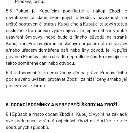
Prodávajícímu.
5.5 Pokud je Kupujícím podnikatel a nákup Zboží je
osvobozen od daně nebo jiných odvodů v návaznosti na
určité postavení či status Kupujícího a Kupující takový status
následně ztratí anebo vyjde najevo, že jej neměl ani v době
uzavření Smlouvy, nebo bude z jiného důvodu na straně
Kupujícího Prodávajícímu příslušným orgánem státní správy
a/nebo úřadem doměřena daň nebo jiný odvod, je Kupující
povinen Prodávajícímu uhradit neprodleně částku rovnající se
takto doměřené dani nebo odvodu.
5.6 Ustanovení čl. 5 nemá žádný vliv na právo Prodávajícího
podle svého uvážení prodávat Zboží i za nižší ceny a/nebo jej
poskytovat zdarma.
6.
DODACÍ PODMÍNKY A NEBEZPEČÍ ŠKODY NA ZBOŽÍ
6.1 Způsob a místo dodání Zboží si Kupující vybírá na základě
své preference v rámci objednání Zboží na Portále ze zde
dostupných způsobů.