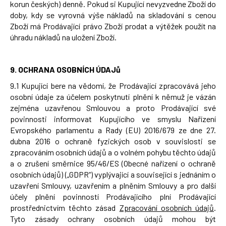
korun českých) denně. Pokud si Kupující nevyzvedne Zboží do
doby, kdy se vyrovná výše nákladů na skladování s cenou
Zboží má Prodávající právo Zboží prodat a výtěžek použít na
úhradu nákladů na uložení Zboží.
9.
OCHRANA OSOBNÍCH ÚDAJů
9.1 Kupující bere na vědomí, že Prodávající zpracovává jeho
osobní údaje za účelem poskytnutí plnění k němuž je vázán
zejména uzavřenou Smlouvou a proto Prodávající své
povinnosti informovat Kupujícího ve smyslu Nařízení
Evropského parlamentu a Rady (EU) 2016/679 ze dne 27.
dubna 2016 o ochraně fyzických osob v souvislosti se
zpracováním osobních údajů a o volném pohybu těchto údajů
a o zrušení směrnice 95/46/ES (Obecné nařízení o ochraně
osobních údajů) („GDPR“) vyplývající a související s jednáním o
uzavření Smlouvy, uzavřením a plněním Smlouvy a pro další
účely plnění povinností Prodávajícího plní Prodávající
prostřednictvím těchto zásad
Zpracování osobních údajů
.
Tyto zásady ochrany osobních údajů mohou být