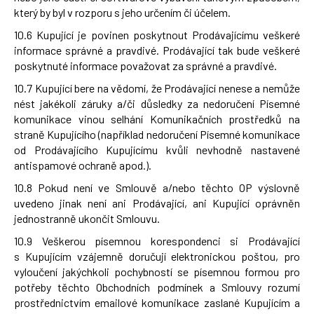
který by byl v rozporu s jeho určením či účelem.
10.6 Kupující je povinen poskytnout Prodávajícímu veškeré
informace správné a pravdivé. Prodávající tak bude veškeré
poskytnuté informace považovat za správné a pravdivé.
10.7 Kupující bere na vědomí, že Prodávající nenese a nemůže
nést jakékoli záruky a/či důsledky za nedoručení Písemné
komunikace vinou selhání Komunikačních prostředků na
straně Kupujícího (například nedoručení Písemné komunikace
od Prodávajícího Kupujícímu kvůli nevhodně nastavené
antispamové ochraně apod.).
10.8 Pokud není ve Smlouvě a/nebo těchto OP výslovně
uvedeno jinak není ani Prodávající, ani Kupující oprávněn
jednostranně ukončit Smlouvu.
10.9 Veškerou písemnou korespondenci si Prodávající
s Kupujícím vzájemně doručují elektronickou poštou, pro
vyloučení jakýchkoli pochybností se písemnou formou pro
potřeby těchto Obchodních podmínek a Smlouvy rozumí
prostřednictvím emailové komunikace zaslané Kupujícím a