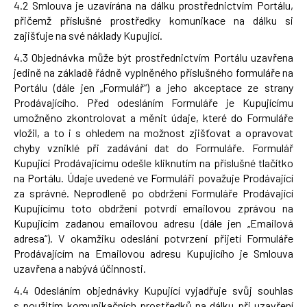
4.2 Smlouva je uzavírána na dálku prostřednictvím Portálu,
přičemž příslušné prostředky komunikace na dálku si
zajišťuje na své náklady Kupující.
4.3 Objednávka může být prostřednictvím Portálu uzavřena
jedině na základě řádně vyplněného příslušného formuláře na
Portálu (dále jen „Formulář“) a jeho akceptace ze strany
Prodávajícího. Před odesláním Formuláře je Kupujícímu
umožněno zkontrolovat a měnit údaje, které do Formuláře
vložil, a to i s ohledem na možnost zjišťovat a opravovat
chyby vzniklé při zadávání dat do Formuláře. Formulář
Kupující Prodávajícímu odešle kliknutím na příslušné tlačítko
na Portálu. Údaje uvedené ve Formuláři považuje Prodávající
za správné. Neprodleně po obdržení Formuláře Prodávající
Kupujícímu toto obdržení potvrdí emailovou zprávou na
Kupujícím zadanou emailovou adresu (dále jen „Emailová
adresa“). V okamžiku odeslání potvrzení přijetí Formuláře
Prodávajícím na Emailovou adresu Kupujícího je Smlouva
uzavřena a nabývá účinnosti.
4.4 Odesláním objednávky Kupující vyjadřuje svůj souhlas
s použitím komunikačních prostředků na dálku při uzavření