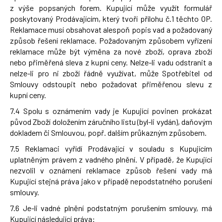
z výše popsaných forem. Kupující může využít formulář
poskytovaný Prodávajícím, který tvoří přílohu č.1 těchto OP.
Reklamace musí obsahovat alespoň popis vad a požadovaný
způsob řešení reklamace. Požadovaným způsobem vyřízení
reklamace může být výměna za nové zboží, oprava zboží
nebo přiměřená sleva z kupní ceny. Nelze-li vadu odstranit a
nelze-li pro ni zboží řádně využívat, může Spotřebitel od
Smlouvy odstoupit nebo požadovat přiměřenou slevu z
kupní ceny.
7.4 Spolu s oznámením vady je Kupující povinen prokázat
původ Zboží doložením záručního listu (byl-li vydán), daňovým
dokladem či Smlouvou, popř. dalším průkazným způsobem.
7.5 Reklamaci vyřídí Prodávající v souladu s Kupujícím
uplatněným právem z vadného plnění. V případě, že Kupující
nezvolil v oznámení reklamace způsob řešení vady má
Kupující stejná práva jako v případě nepodstatného porušení
smlouvy.
7.6 Je-li vadné plnění podstatným porušením smlouvy, má
Kupující následující práva: