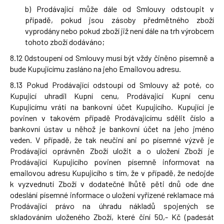
b) Prodávající může dále od Smlouvy odstoupit v
případě, pokud jsou zásoby předmětného zboží
vyprodány nebo pokud zboží již není dále na trh výrobcem
tohoto zboží dodáváno;
8.12 Odstoupení od Smlouvy musí být vždy činěno písemně a
bude Kupujícímu zasláno na jeho Emailovou adresu.
8.13 Pokud Prodávající odstoupí od Smlouvy až poté, co
Kupující uhradil Kupní cenu, Prodávající Kupní cenu
Kupujícímu vrátí na bankovní účet Kupujícího. Kupující je
povinen v takovém případě Prodávajícímu sdělit číslo a
bankovní ústav u něhož je bankovní účet na jeho jméno
veden. V případě, že tak neučiní ani po písemné výzvě je
Prodávající oprávněn Zboží uložit a o uložení Zboží je
Prodávající Kupujícího povinen písemně informovat na
emailovou adresu Kupujícího s tím, že v případě, že nedojde
k vyzvednutí Zboží v dodatečné lhůtě pěti dnů ode dne
odeslání písemné informace o uložení vyřízené reklamace má
Prodávající právo na úhradu nákladů spojených se
skladováním uloženého Zboží, které činí 50,- Kč (padesát