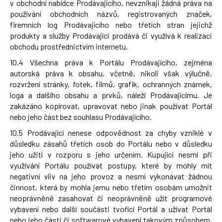
v obchodní nabídce Prodávajícího, nevznikají žádná práva na
používání obchodních názvů, registrovaných značek,
firemních log Prodávajícího nebo třetích stran jejichž
produkty a služby Prodávající prodává či využívá k realizaci
obchodu prostřednictvím internetu.
10.4 Všechna práva k Portálu Prodávajícího, zejména
autorská práva k obsahu, včetně, nikoli však výlučně,
rozvržení stránky, fotek, filmů, grafik, ochranných známek,
loga a dalšího obsahu a prvků, náleží Prodávajícímu. Je
zakázáno kopírovat, upravovat nebo jinak používat Portál
nebo jeho část bez souhlasu Prodávajícího.
10.5 Prodávající nenese odpovědnost za chyby vzniklé v
důsledku zásahů třetích osob do Portálu nebo v důsledku
jeho užití v rozporu s jeho určením. Kupující nesmí při
využívání Portálu používat postupy, které by mohly mít
negativní vliv na jeho provoz a nesmí vykonávat žádnou
činnost, která by mohla jemu nebo třetím osobám umožnit
neoprávněně zasahovat či neoprávněně užít programové
vybavení nebo další součásti tvořící Portál a užívat Portál
nebo jeho části či softwarové vybavení takovým způsobem,