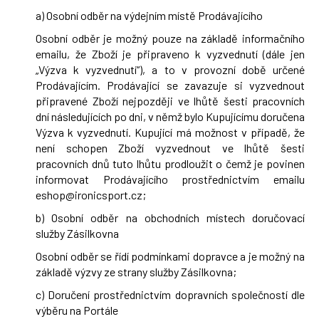
a) Osobní odběr na výdejním místě Prodávajícího
Osobní odběr je možný pouze na základě informačního
emailu, že Zboží je připraveno k vyzvednutí (dále jen
„Výzva k vyzvednutí“), a to v provozní době určené
Prodávajícím. Prodávající se zavazuje si vyzvednout
připravené Zboží nejpozději ve lhůtě šesti pracovních
dní následujících po dni, v němž bylo Kupujícímu doručena
Výzva k vyzvednutí. Kupující má možnost v případě, že
není schopen Zboží vyzvednout ve lhůtě šesti
pracovních dnů tuto lhůtu prodloužit o čemž je povinen
informovat Prodávajícího prostřednictvím emailu
eshop@ironicsport.cz
;
b) Osobní odběr na obchodních místech doručovací
služby Zásilkovna
Osobní odběr se řídí podmínkami dopravce a je možný na
základě výzvy ze strany služby Zásilkovna;
c) Doručení prostřednictvím dopravních společností dle
výběru na Portále