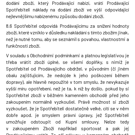
dodání zboží, který Prodávající nabízí, vrátí Prodávající
Spotřebiteli náklady na dodání zboží ve výši odpovídající
nejlevnějšímu nabízenému způsobu dodání zboží.
8.6 Spotřebitel odpovídá Prodávajícímu za snížení hodnoty
zboží, které vzniklo v důsledku nakládání s tímto zbožím jinak,
než je nutné tomu, aby se seznámil s povahou, vlastnostmi a
funkčností zboží.
V souladu s Obchodními podmínkami a platnou legislativou je
třeba vrátit zboží úplné, se všemi doplňky, s nimiž je
Spotřebitel od Prodávajícího obdržel, v původním (či jiném
obalu zajišťujícím, že nedojde k jeho poškození během
dopravy), ale hlavně nepoužité v tom smyslu, že nevykazuje
vyšší míru opotřebení, než je ta, k níž by došlo, pokud by si
Spotřebitel zboží v běžném kamenném obchodě před jeho
zakoupením normálně vyzkoušel. Právě možnost si zboží
vyzkoušet, že je Spotřebiteli dostatečně velké, cítí se v něm
dobře apod. je smyslem právní úpravy, jež Spotřebiteli
umožňuje odstoupit od Kupní smlouvy. Nelze tedy
v zakoupeném Zboží například sportovat a pak jej
Prodávajícímu vrátit. To při nákupu v kamenném obchodě