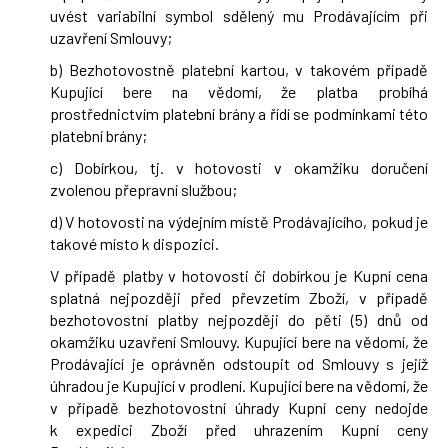
uvést variabilní symbol sdělený mu Prodávajícím při
uzavření Smlouvy;
b) Bezhotovostně platební kartou, v takovém případě
Kupující bere na vědomí, že platba probíhá
prostřednictvím platební brány a řídí se podmínkami této
platební brány;
c) Dobírkou, tj. v hotovosti v okamžiku doručení
zvolenou přepravní službou;
d) V hotovosti na výdejním místě Prodávajícího, pokud je
takové místo k dispozici.
V případě platby v hotovosti či dobírkou je Kupní cena
splatná nejpozději před převzetím Zboží, v případě
bezhotovostní platby nejpozději do pěti (5) dnů od
okamžiku uzavření Smlouvy. Kupující bere na vědomí, že
Prodávající je oprávněn odstoupit od Smlouvy s jejíž
úhradou je Kupující v prodlení. Kupující bere na vědomí, že
v případě bezhotovostní úhrady Kupní ceny nedojde
k expedici Zboží před uhrazením Kupní ceny