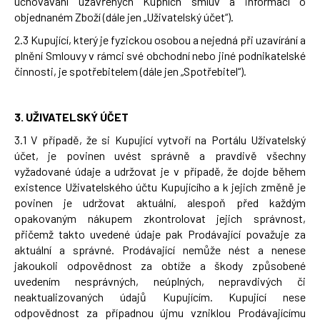
uchovávání uzavřených Kupních smluv a informací o
objednaném Zboží (dále jen „Uživatelský účet“).
2.3 Kupující, který je fyzickou osobou a nejedná při uzavírání a
plnění Smlouvy v rámci své obchodní nebo jiné podnikatelské
činnosti, je spotřebitelem (dále jen „Spotřebitel“).
3. UŽIVATELSKÝ ÚČET
3.1 V případě, že si Kupující vytvoří na Portálu Uživatelský
účet, je povinen uvést správně a pravdivě všechny
vyžadované údaje a udržovat je v případě, že dojde během
existence Uživatelského účtu Kupujícího a k jejich změně je
povinen je udržovat aktuální, alespoň před každým
opakovaným nákupem zkontrolovat jejich správnost,
přičemž takto uvedené údaje pak Prodávající považuje za
aktuální a správné. Prodávající nemůže nést a nenese
jakoukoli odpovědnost za obtíže a škody způsobené
uvedením nesprávných, neúplných, nepravdivých či
neaktualizovaných údajů Kupujícím. Kupující nese
odpovědnost za případnou újmu vzniklou Prodávajícímu