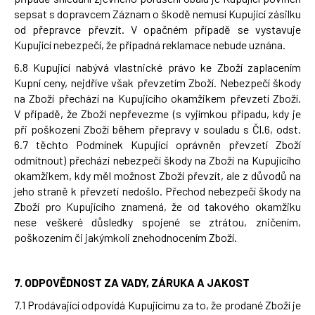
sepsat s dopravcem Záznam o škodě nemusí Kupující zásilku
od přepravce převzít. V opačném případě se vystavuje
Kupující nebezpečí, že případná reklamace nebude uznána.
6.8 Kupující nabývá vlastnické právo ke Zboží zaplacením
Kupní ceny, nejdříve však převzetím Zboží. Nebezpečí škody
na Zboží přechází na Kupujícího okamžikem převzetí Zboží.
V případě, že Zboží nepřevezme (s vyjímkou případu, kdy je
při poškození Zboží během přepravy v souladu s Čl.6, odst.
6.7 těchto Podmínek Kupující oprávněn převzetí Zboží
odmítnout) přechází nebezpečí škody na Zboží na Kupujícího
okamžikem, kdy měl možnost Zboží převzít, ale z důvodů na
jeho straně k převzetí nedošlo. Přechod nebezpečí škody na
Zboží pro Kupujícího znamená, že od takového okamžiku
nese veškeré důsledky spojené se ztrátou, zničením,
poškozením či jakýmkoli znehodnocením Zboží.
7.
ODPOVĚDNOST ZA VADY, ZÁRUKA A JAKOST
7.1 Prodávající odpovídá Kupujícímu za to, že prodané Zboží je