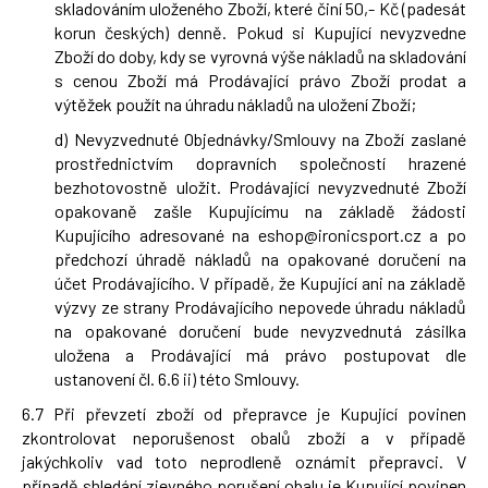
skladováním uloženého Zboží, které činí 50,- Kč (padesát
korun českých) denně. Pokud si Kupující nevyzvedne
Zboží do doby, kdy se vyrovná výše nákladů na skladování
s cenou Zboží má Prodávající právo Zboží prodat a
výtěžek použít na úhradu nákladů na uložení Zboží;
d) Nevyzvednuté Objednávky/Smlouvy na Zboží zaslané
prostřednictvím dopravních společností hrazené
bezhotovostně uložit. Prodávající nevyzvednuté Zboží
opakovaně zašle Kupujícímu na základě žádosti
Kupujícího adresované na
eshop@ironicsport.cz
a po
předchozí úhradě nákladů na opakované doručení na
účet Prodávajícího. V případě, že Kupující ani na základě
výzvy ze strany Prodávajícího nepovede úhradu nákladů
na opakované doručení bude nevyzvednutá zásilka
uložena a Prodávající má právo postupovat dle
ustanovení čl. 6.6 ii) této Smlouvy.
6.7 Při převzetí zboží od přepravce je Kupující povinen
zkontrolovat neporušenost obalů zboží a v případě
jakýchkoliv vad toto neprodleně oznámit přepravci. V
případě shledání zjevného porušení obalu je Kupující povinen