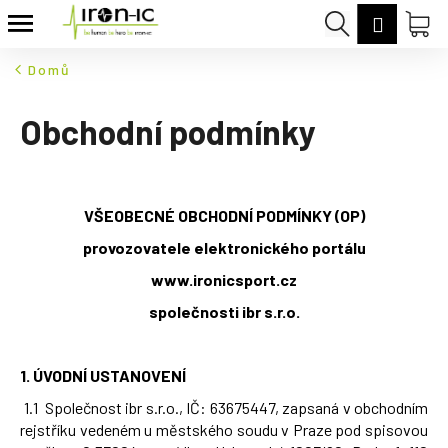
K
Přejít
Hledat
Nák
Přihláš
na
o
Zpět
Zpět
obsah
koš
š
Domů
í
C
k
Obchodní podmínky
o
p
o
t
VŠEOBECNÉ OBCHODNÍ PODMÍNKY (OP)
ř
provozovatele elektronického portálu
e
www.ironicsport.cz
b
společnosti ibr s.r.o.
u
j
e
1.
ÚVODNÍ USTANOVENÍ
t
1.1 Společnost ibr s.r.o., IČ: 63675447, zapsaná v obchodním
e
rejstříku vedeném u městského soudu v Praze pod spisovou
n