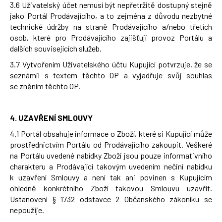
3.6 Uživatelský účet nemusí být nepřetržitě dostupný stejně
jako Portál Prodávajícího, a to zejména z důvodu nezbytné
technické údržby na straně Prodávajícího a/nebo třetích
osob, které pro Prodávajícího zajišťují provoz Portálu a
dalších souvisejících služeb.
3.7 Vytvořením Uživatelského účtu Kupující potvrzuje, že se
seznámil s textem těchto OP a vyjadřuje svůj souhlas
se zněním těchto OP.
4.
UZAVŘENÍ SMLOUVY
4.1 Portál obsahuje informace o Zboží, které si Kupující může
prostřednictvím Portálu od Prodávajícího zakoupit. Veškeré
na Portálu uvedené nabídky Zboží jsou pouze informativního
charakteru a Prodávající takovým uvedením nečiní nabídku
k uzavření Smlouvy a není tak ani povinen s Kupujícím
ohledně konkrétního Zboží takovou Smlouvu uzavřít.
Ustanovení § 1732 odstavce 2 Občanského zákoníku se
nepoužije.