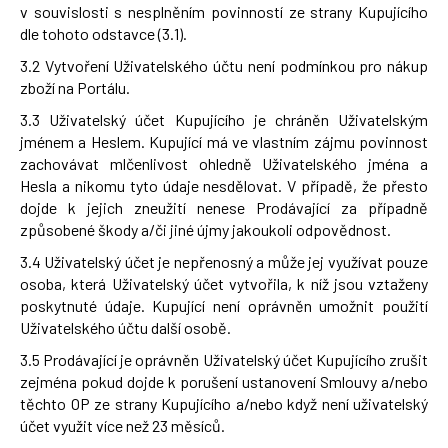
v souvislosti s nesplněním povinností ze strany Kupujícího
dle tohoto odstavce (3.1).
3.2 Vytvoření Uživatelského účtu není podmínkou pro nákup
zboží na Portálu.
3.3 Uživatelský účet Kupujícího je chráněn Uživatelským
jménem a Heslem. Kupující má ve vlastním zájmu povinnost
zachovávat mlčenlivost ohledně Uživatelského jména a
Hesla a nikomu tyto údaje nesdělovat. V případě, že přesto
dojde k jejich zneužití nenese Prodávající za případně
způsobené škody a/či jiné újmy jakoukoli odpovědnost.
3.4 Uživatelský účet je nepřenosný a může jej využívat pouze
osoba, která Uživatelský účet vytvořila, k níž jsou vztaženy
poskytnuté údaje. Kupující není oprávněn umožnit použití
Uživatelského účtu další osobě.
3.5 Prodávající je oprávněn Uživatelský účet Kupujícího zrušit
zejména pokud dojde k porušení ustanovení Smlouvy a/nebo
těchto OP ze strany Kupujícího a/nebo když není uživatelský
účet využit více než 23 měsíců.