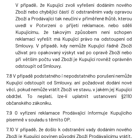
V případě, že Kupující zvolí vyřešení dodáním nového
Zboží nebo chybějící části či odstraněním vady opravou
Zboží a Prodávající tak neučiní v přiměřené lhůtě, kterou
uvedl v Potvrzení o přijetí reklamace, nebo sdělí
Kupujícímu, že takovým způsobem není schopen
reklamaci vyřešit má Kupující právo na odstoupení od
Smlouvy. V případě, kdy nemůže Kupující řádně Zboží
užívat pro opakovaný výskyt vad po opravě Zboží nebo
při větším počtu vad Zboží je Kupující rovněž oprávněn
odstoupit od Smlouvy.
7.8 V případě podstatného i nepodstatného porušení nemůže
Kupující odstoupit od Smlouvy, ani požadovat dodání nové
věci, pokud nemůže vrátit Zboží ve stavu, v jakém jej Kupující
obdržel. To neplatí, lze-li uplatnit ustanovení §2110
občanského zákoníku.
7.9 O vyřízení reklamace Prodávající informuje Kupujícího
písemně v souladu s těmito OP.
7.10 V případě, že došlo k odstranění vady dodáním nového
Zboží je Kupující povinen původní Zboží Prodávajícímu vrátit,