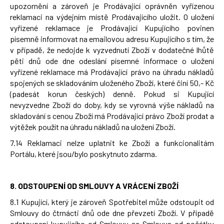
upozornění a zároveň je Prodávající oprávněn vyřízenou
reklamaci na výdejním místě Prodávajícího uložit. O uložení
vyřízené reklamace je Prodávající Kupujícího povinen
písemně informovat na emailovou adresu Kupujícího s tím, že
v případě, že nedojde k vyzvednutí Zboží v dodatečné lhůtě
pěti dnů ode dne odeslání písemné informace o uložení
vyřízené reklamace má Prodávající právo na úhradu nákladů
spojených se skladováním uloženého Zboží, které činí 50,- Kč
(padesát korun českých) denně. Pokud si Kupující
nevyzvedne Zboží do doby, kdy se vyrovná výše nákladů na
skladování s cenou Zboží má Prodávající právo Zboží prodat a
výtěžek použít na úhradu nákladů na uložení Zboží.
7.14 Reklamaci nelze uplatnit ke Zboží a funkcionalitám
Portálu, které jsou/bylo poskytnuto zdarma.
8.
ODSTOUPENÍ OD SMLOUVY A VRÁCENÍ ZBOŽÍ
8.1 Kupující, který je zároveň Spotřebitel může odstoupit od
Smlouvy do čtrnácti dnů ode dne převzetí Zboží. V případě
odstoupení kupujícího od Smlouvy se Smlouva od počátku