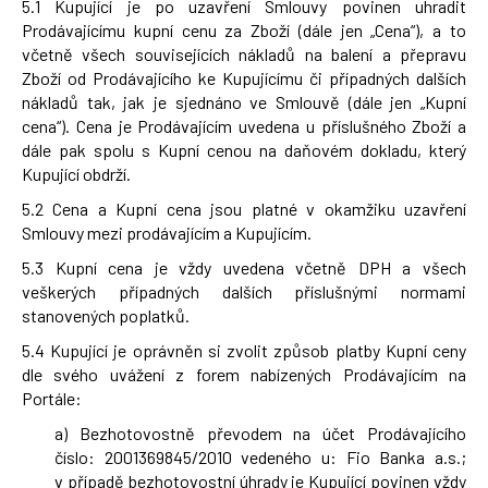
5.1 Kupující je po uzavření Smlouvy povinen uhradit
Prodávajícímu kupní cenu za Zboží (dále jen „Cena“), a to
včetně všech souvisejících nákladů na balení a přepravu
Zboží od Prodávajícího ke Kupujícímu či případných dalších
nákladů tak, jak je sjednáno ve Smlouvě (dále jen „Kupní
cena“). Cena je Prodávajícím uvedena u příslušného Zboží a
dále pak spolu s Kupní cenou na daňovém dokladu, který
Kupující obdrží.
5.2 Cena a Kupní cena jsou platné v okamžiku uzavření
Smlouvy mezi prodávajícím a Kupujícím.
5.3 Kupní cena je vždy uvedena včetně DPH a všech
veškerých případných dalších příslušnými normami
stanovených poplatků.
5.4 Kupující je oprávněn si zvolit způsob platby Kupní ceny
dle svého uvážení z forem nabízených Prodávajícím na
Portále:
a) Bezhotovostně převodem na účet Prodávajícího
číslo: 2001369845/2010 vedeného u: Fio Banka a.s.;
v případě bezhotovostní úhrady je Kupující povinen vždy