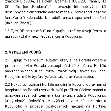
značkou C 37004, se sídlem Hybernská 1007/20, Praha 1, 110
a
00, dále jen „Prodávající“ provozuje internetový portál
j
dostupný na elektronické adrese https://
ironicsport.cz
(dále
jen „Portál“), kde nabízí k prodeji funkční sportovní oblečení
í
(dále jen „Zboží“).
t
1.2 Tyto OP se uplatňují na Kupující, kteří využívají Portál a
?
upravují vztahy mezi Prodávajícím a Kupujícím.
2.
VYMEZENÍ POJMů
HLEDAT
2.1 Kupujícím se rozumí subjekt, který si na Portálu vybere a
prostřednictvím Portálu zakoupí některé Zboží na Portálu
nabízené a/nebo si na Portálu založí svůj uživatelský účet.
Kupujícím může být jak fyzická, tak i právnická osoba.
2.2 Pokud to rozhraní Portálu umožní je Kupující oprávněn si
bezplatně na Portálu vytvořit svůj profil za účelem zadání a
uchování zadaných zejména kontaktních údajů Kupujícího,
který slouží především ke zvýšení uživatelského komfortu
Kupujícího v případě opakovaných nákupů na Portále,