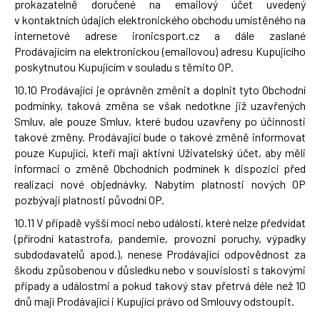
prokazatelně doručené na emailový účet uvedený
v kontaktních údajích elektronického obchodu umístěného na
internetové adrese
ironicsport.cz
a dále zaslané
Prodávajícím na elektronickou (emailovou) adresu Kupujícího
poskytnutou Kupujícím v souladu s těmito OP.
10.10 Prodávající je oprávněn změnit a doplnit tyto Obchodní
podmínky, taková změna se však nedotkne již uzavřených
Smluv, ale pouze Smluv, které budou uzavřeny po účinnosti
takové změny. Prodávající bude o takové změně informovat
pouze Kupující, kteří mají aktivní Uživatelský účet, aby měli
informaci o změně Obchodních podmínek k dispozici před
realizací nové objednávky. Nabytím platnosti nových OP
pozbývají platnosti původní OP.
10.11 V případě vyšší moci nebo událostí, které nelze předvídat
(přírodní katastrofa, pandemie, provozní poruchy, výpadky
subdodavatelů apod.), nenese Prodávající odpovědnost za
škodu způsobenou v důsledku nebo v souvislosti s takovými
případy a událostmi a pokud takový stav přetrvá déle než 10
dnů mají Prodávající i Kupující právo od Smlouvy odstoupit.