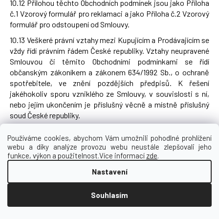
10.12 Přílohou těchto Obchodních podmínek jsou jako Příloha
č.1 Vzorový formulář pro reklamaci a jako Příloha č.2 Vzorový
formulář pro odstoupení od Smlouvy.
10.13 Veškeré právní vztahy mezi Kupujícím a Prodávajícím se
vždy řídí právním řádem České republiky. Vztahy neupravené
Smlouvou či těmito Obchodními podmínkami se řídí
občanským zákoníkem a zákonem 634/1992 Sb., o ochraně
spotřebitele, ve znění pozdějších předpisů. K řešení
jakéhokoliv sporu vzniklého ze Smlouvy, v souvislosti s ní,
nebo jejím ukončením je příslušný věcně a místně příslušný
soud České republiky.
10.14 Kupující má právo na mimosoudní řešení případných
Používáme cookies, abychom Vám umožnili pohodlné prohlížení
sporů ze Smlouvy s Prodávajícím v souladu s §20d a násl.
webu a díky analýze provozu webu neustále zlepšovali jeho
Zákona č.634/1992 Sb., o ochraně spotřebitele, ve znění
funkce, výkon a použitelnost.Více informací
zde
.
pozdějších předpisů, a to prostřednictvím České obchodní
Nastavení
inspekce (
coi.cz
). Kupující má právo zahájit mimosoudní
řešení sporu Kupujícího, který je spotřebitelem
s Prodávajícím prostřednictvím evropské platformy pro
Souhlasím
řešení sporů on-line dostupné na adrese
http://ec.europa.eu/consumers/odr/
.