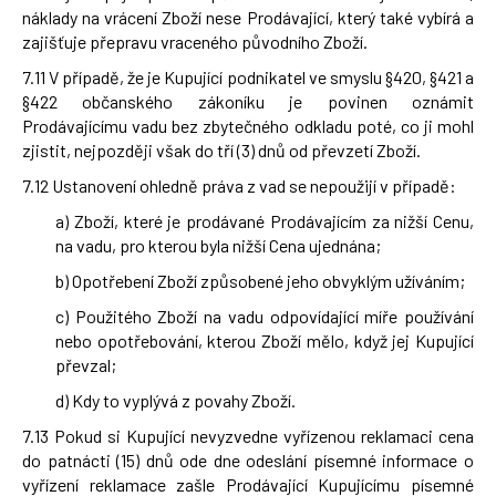
náklady na vrácení Zboží nese Prodávající, který také vybírá a
zajišťuje přepravu vraceného původního Zboží.
7.11 V případě, že je Kupující podnikatel ve smyslu §420, §421 a
§422 občanského zákoníku je povinen oznámit
Prodávajícímu vadu bez zbytečného odkladu poté, co ji mohl
zjistit, nejpozději však do tří (3) dnů od převzetí Zboží.
7.12 Ustanovení ohledně práva z vad se nepoužijí v případě:
a) Zboží, které je prodávané Prodávajícím za nižší Cenu,
na vadu, pro kterou byla nižší Cena ujednána;
b) Opotřebení Zboží způsobené jeho obvyklým užíváním;
c) Použitého Zboží na vadu odpovídající míře používání
nebo opotřebování, kterou Zboží mělo, když jej Kupující
převzal;
d) Kdy to vyplývá z povahy Zboží.
7.13 Pokud si Kupující nevyzvedne vyřízenou reklamaci cena
do patnácti (15) dnů ode dne odeslání písemné informace o
vyřízení reklamace zašle Prodávající Kupujícímu písemné