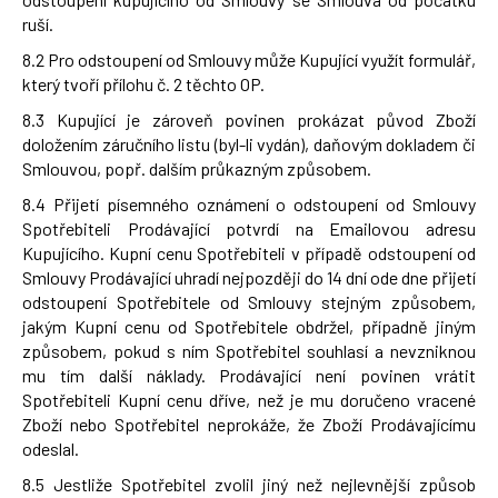
ruší.
8.2 Pro odstoupení od Smlouvy může Kupující využít formulář,
který tvoří přílohu č. 2 těchto OP.
8.3 Kupující je zároveň povinen prokázat původ Zboží
doložením záručního listu (byl-li vydán), daňovým dokladem či
Smlouvou, popř. dalším průkazným způsobem.
8.4 Přijetí písemného oznámení o odstoupení od Smlouvy
Spotřebiteli Prodávající potvrdí na Emailovou adresu
Kupujícího. Kupní cenu Spotřebiteli v případě odstoupení od
Smlouvy Prodávající uhradí nejpozději do 14 dní ode dne přijetí
odstoupení Spotřebitele od Smlouvy stejným způsobem,
jakým Kupní cenu od Spotřebitele obdržel, případně jiným
způsobem, pokud s ním Spotřebitel souhlasí a nevzniknou
mu tím další náklady. Prodávající není povinen vrátit
Spotřebiteli Kupní cenu dříve, než je mu doručeno vracené
Zboží nebo Spotřebitel neprokáže, že Zboží Prodávajícímu
odeslal.
8.5 Jestliže Spotřebitel zvolil jiný než nejlevnější způsob