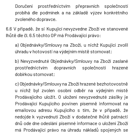
Doručení prostřednictvím přepravních společností
probíhá dle podmínek a na základě výzev konkrétního
zvoleného dopravce.
6.6 V případě, že si Kupující nevyzvedne Zboží ve stanovené
lhůtě dle čl. 6.5 těchto OP má Prodávající právo:
a) Objednávky/Smlouvy na Zboží, u nichž Kupující zvolil
úhradu v hotovosti na výdejním místě stornovat;
b) Nevyzvednuté Objednávky/Smlouvy na Zboží zaslané
prostřednictvím dopravních společností hrazené
dobírkou stornovat;
c) Objednávky/Smlouvy na Zboží hrazené bezhotovostně
u nichž byl zvolen osobní odběr na výdejním místě
Prodávajícího uložit. O uložení nevyzvednuté zásilky je
Prodávající Kupujícího povinen písemně informovat na
emailovou adresu Kupujícího s tím, že v případě, že
nedojde k vyzvednutí Zboží v dodatečné lhůtě patnácti
dnů ode dne odeslání písemné informace o uložení Zboží
má Prodávající právo na úhradu nákladů spojených se