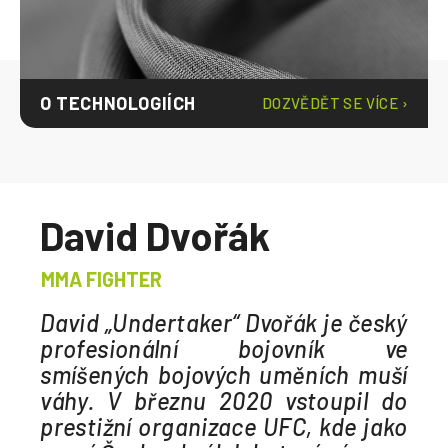
O TECHNOLOGIÍCH
DOZVĚDĚT SE VÍCE ›
David Dvořák
MMA FIGHTER
David „Undertaker“ Dvořák je český
profesionální bojovník ve
smíšených bojových uměních muší
váhy. V březnu 2020 vstoupil do
prestižní organizace UFC, kde jako