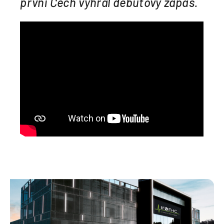
první Čech vyhrál debutový zápas.