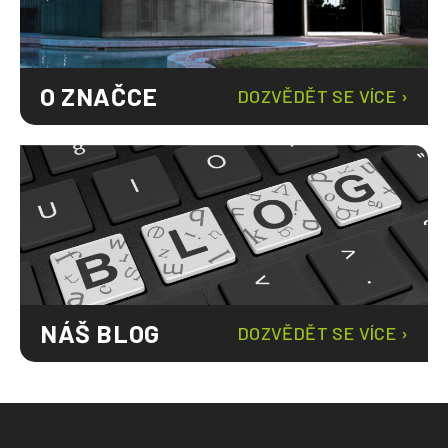
O ZNAČCE
DOZVĚDĚT SE VÍCE ›
NÁŠ BLOG
DOZVĚDĚT SE VÍCE ›
Z