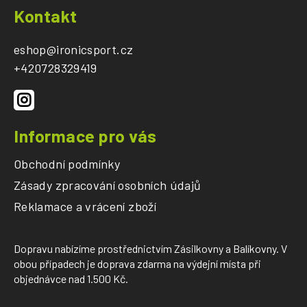
á
Kontakt
p
a
eshop
@
ironicsport.cz
t
+420728329419
í
Informace pro vás
Obchodní podmínky
Zásady zpracování osobních údajů
Reklamace a vrácení zboží
Dopravu nabízíme prostřednictvím Zásilkovny a Balíkovny. V
obou případech je doprava zdarma na výdejní místa při
objednávce nad 1.500 Kč.