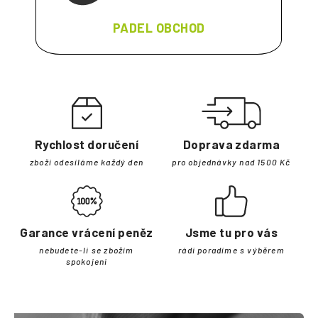
PADEL OBCHOD
Rychlost doručení
Doprava zdarma
zboží odesíláme každý den
pro objednávky nad 1500 Kč
Garance vrácení peněz
Jsme tu pro vás
nebudete-li se zbožím
rádi poradíme s výběrem
spokojeni