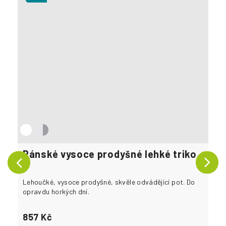
o
v
n
í
o
b
l
e
Pánské vysoce prodyšné lehké triko
Pá
č
kr
e
Lehoučké, vysoce prodyšné, skvěle odvádějící pot. Do
Bez
n
opravdu horkých dní.
ocen
 od
í
857 Kč
1 