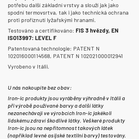
potřebu další základní vrstvy a slouží jak jako
spodní termovsrtva, tak i jako technická ochrana
proti proříznutí lyžařskými hranami.
Testováno a certifikováno:
FIS 3 hvězdy, EN
ISO13997: LEVEL F
Patentovaná technologie: PATENT N
102016000114568, PATENT N 102021000012941
Vyrobeno v Itálii.
U nás nakoupíte bez obav:
Iron-ic produkty jsou vyráběny výhradně v Itálii a
při výrobě používané barvy a další látky
nezanechávají ve výrobcích Iron-ic jakékoli
lidskému zdraví škodlivé látky. Veškeré produkty
Iron-ic jsou na nepřítomnost takových látek
(například levné asijské textilní barvy) testovány.