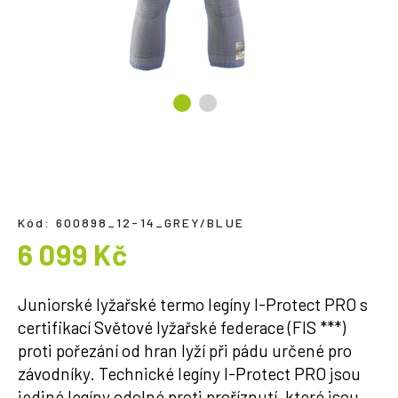
a
j
í
t
?
HLEDAT
Kód:
600898_12-14_GREY/BLUE
6 099 Kč
Měrná
cena:
Juniorské lyžařské termo legíny I-Protect PRO s
certifikací Světové lyžařské federace (FIS ***)
proti pořezání od hran lyží při pádu určené pro
závodníky. Technické legíny I-Protect PRO jsou
jediné legíny odolné proti proříznutí, které jsou