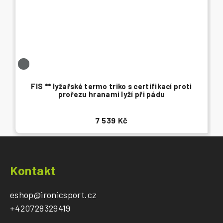
FIS ** lyžařské termo triko s certifikací proti
prořezu hranami lyží při pádu
7 539 Kč
Z
á
Kontakt
p
a
eshop
@
ironicsport.cz
t
+420728329419
í