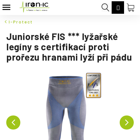
K
Přejít
Hledat
Nák
Přihláš
na
o
Zpět
Zpět
obsah
koš
š
I-Protect
í
C
Juniorské FIS *** lyžařské
k
o
legíny s certifikací proti
p
prořezu hranami lyží při pádu
o
t
ř
e
b
u
j
e
t
e
n