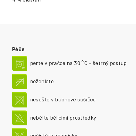
Péče
perte v pračce na 30 °C - šetrný postup
nežehlete
nesušte v bubnové sušičce
nebělte bělícími prostředky
nečistěte chemicky