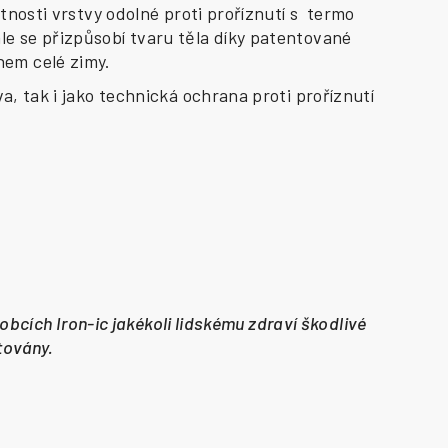
stnosti vrstvy odolné proti proříznutí s termo
le se přizpůsobí tvaru těla díky patentované
hem celé zimy.
a, tak i jako technická ochrana proti proříznutí
obcích Iron-ic jakékoli lidskému zdraví škodlivé
stovány.