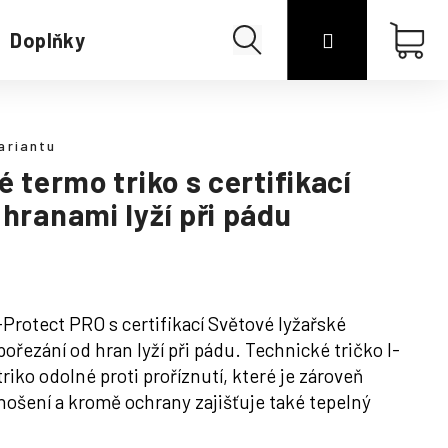
Hledat
Přihlášení
Náku
Doplňky
Merino
koší
ariantu
é termo triko s certifikací
 hranami lyží při pádu
-Protect PRO s certifikací Světové lyžařské
 pořezání od hran lyží při pádu. Technické tričko I-
riko odolné proti proříznutí, které je zároveň
nošení a kromě ochrany zajišťuje také tepelný