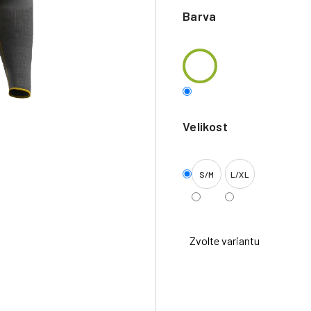
Barva
Velikost
S/M
L/XL
Zvolte variantu