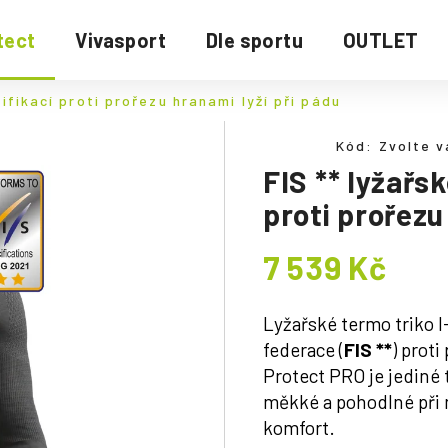
tect
Vivasport
Dle sportu
OUTLET
tifikací proti prořezu hranami lyží při pádu
Kód:
Zvolte v
FIS ** lyžařsk
proti prořezu
7 539 Kč
Měrná
cena:
Lyžařské termo triko I
federace (
FIS **
) proti
Protect PRO je jediné t
měkké a pohodlné při 
komfort.