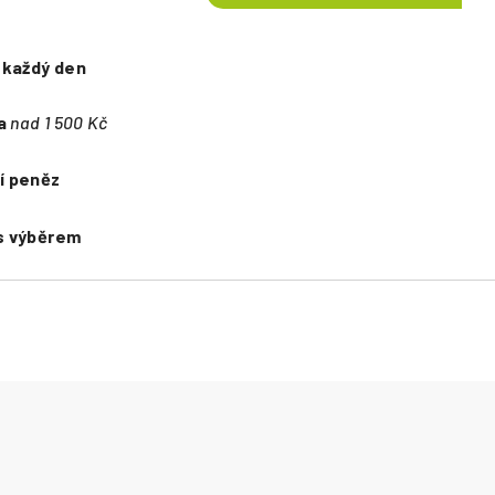
e
každý den
a
nad 1 500 Kč
í peněz
s výběrem