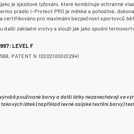
, jako je sjezdové lyžování, které kombinuje ochranné vla
 termo prádlo I-Protect PRO je měkké a pohodlné, dokona
 a certifikováno pro maximální bezpečnost sportovců bě
další základní vrstvy a slouží jak jako spodní termovsrtv
3997: LEVEL F
4568, PATENT N 102021000012941
i výrobě používané barvy a další látky nezanechávají ve výr
takových látek (například levné asijské textilní barvy) te