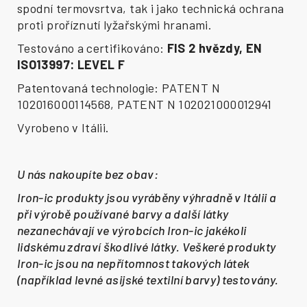
spodní termovsrtva, tak i jako technická ochrana
proti proříznutí lyžařskými hranami.
Testováno a certifikováno:
FIS 2 hvězdy, EN
ISO13997: LEVEL F
Patentovaná technologie: PATENT N
102016000114568, PATENT N 102021000012941
Vyrobeno v Itálii.
U nás nakoupíte bez obav:
Iron-ic produkty jsou vyráběny výhradně v Itálii a
při výrobě používané barvy a další látky
nezanechávají ve výrobcích Iron-ic jakékoli
lidskému zdraví škodlivé látky. Veškeré produkty
Iron-ic jsou na nepřítomnost takových látek
(například levné asijské textilní barvy) testovány.