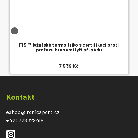
FIS ** lyžařské termo triko s certifikací proti
prořezu hranami lyží při pádu
7 539 Kč
Z
á
Kontakt
p
a
eshop
@
ironicsport.cz
t
+420728329419
í