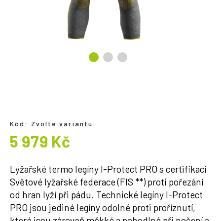
a
j
í
t
?
HLEDAT
Kód:
Zvolte variantu
5 979 Kč
Měrná
cena:
Lyžařské termo legíny I-Protect PRO s certifikací
Světové lyžařské federace (FIS **) proti pořezání
od hran lyží při pádu. Technické legíny I-Protect
PRO jsou jediné legíny odolné proti proříznutí,
které jsou zároveň měkké a pohodlné při nošení a