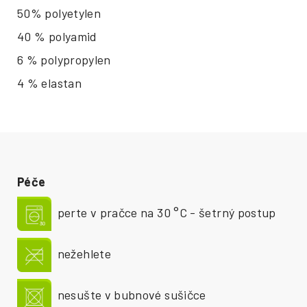
50% polyetylen
40 % polyamid
6 % polypropylen
4 % elastan
Péče
perte v pračce na 30 °C - šetrný postup
nežehlete
nesušte v bubnové sušičce