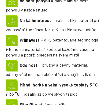
Volnost pohybu
= maximální volnost
pohybu v každé situaci
Nízká hmotnost
= velmi lehký materiál při
zachování funkčnosti, který na těle sotva ucítíte
Přilnavost
= díky patentované technologii
i-Band se materiál přizpůsobí každému vašemu
pohybu a podrží oblečení na svém místě
Odolnost
= pružný a pevný materiál,
odolný vůči mechanické zátěži a vnějším vlivům
Mírné, horké a velmi vysoké teploty 5
°
C
/ 35
°
C
= ideální až do vysokých teplot
Slim fit
= přiléhavý střih