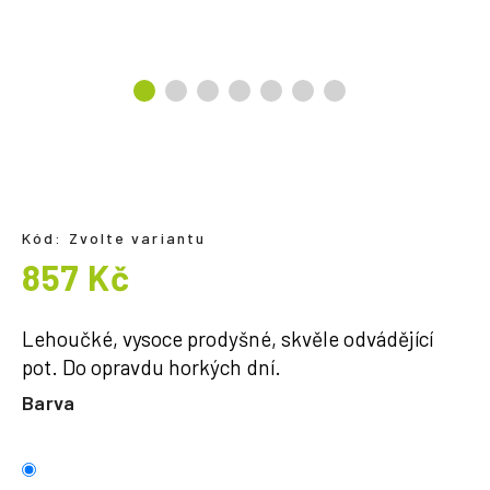
a
j
í
t
?
Kód:
Zvolte variantu
HLEDAT
857 Kč
Měrná
cena:
Lehoučké, vysoce prodyšné, skvěle odvádějící
pot. Do opravdu horkých dní.
Barva