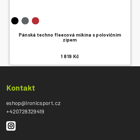
Pánská techno fleecová mikina s polovičním
zipem
1 819 Kč
Z
á
Kontakt
p
a
eshop
@
ironicsport.cz
t
+420728329419
í