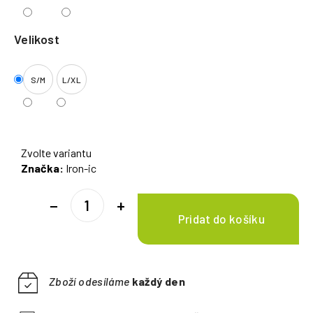
Velikost
S/M
L/XL
Zvolte variantu
Značka:
Iron-ic
−
+
Zboží odesíláme
každý den