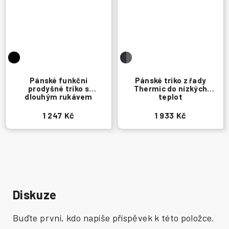
Pánské funkční
Pánské triko z řady
prodyšné triko s
Thermic do nízkých
dlouhým rukávem
teplot
1 247 Kč
1 933 Kč
Diskuze
Buďte první, kdo napíše příspěvek k této položce.