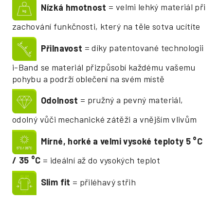
Nízká hmotnost
= velmi lehký materiál při
zachování funkčnosti, který na těle sotva ucítíte
Přilnavost
= díky patentované technologii
i-Band se materiál přizpůsobí každému vašemu
pohybu a podrží oblečení na svém místě
Odolnost
= pružný a pevný materiál,
odolný vůči mechanické zátěži a vnějším vlivům
Mírné, horké a velmi vysoké teploty 5
°
C
/ 35
°
C
= ideální až do vysokých teplot
Slim fit
= přiléhavý střih