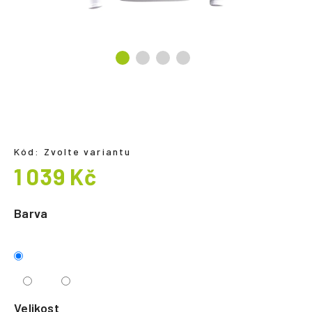
a
j
í
t
?
Kód:
Zvolte variantu
HLEDAT
1 039 Kč
Měrná
cena:
Barva
Velikost