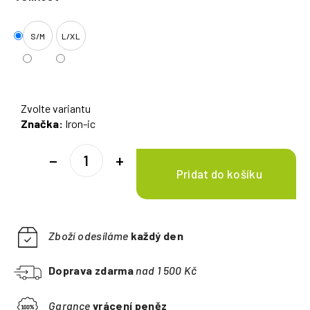
S/M
L/XL
Zvolte variantu
Značka:
Iron-ic
−
+
Zboží odesíláme
každý den
Doprava zdarma
nad 1 500 Kč
Garance
vrácení peněz