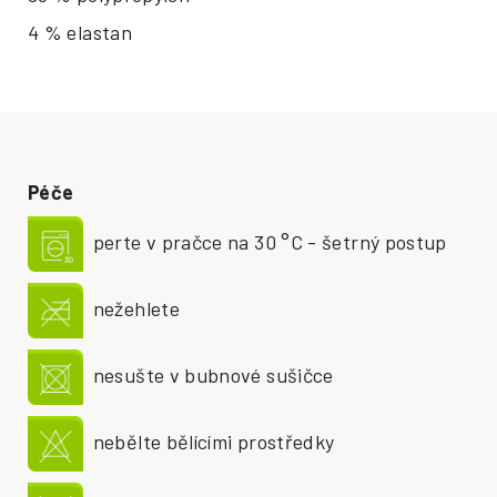
4 % elastan
Péče
perte v pračce na 30 °C - šetrný postup
nežehlete
nesušte v bubnové sušičce
nebělte bělícími prostředky