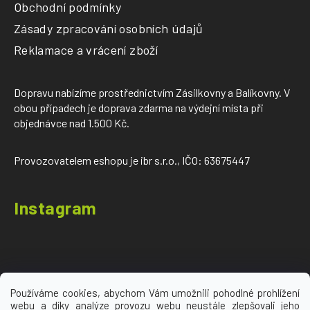
Obchodní podmínky
Zásady zpracování osobních údajů
Reklamace a vrácení zboží
Dopravu nabízíme prostřednictvím Zásilkovny a Balíkovny. V
obou případech je doprava zdarma na výdejní místa při
objednávce nad 1.500 Kč.
Provozovatelem eshopu je ibr s.r.o., IČO: 63675447
Instagram
Používáme cookies, abychom Vám umožnili pohodlné prohlížení
webu a díky analýze provozu webu neustále zlepšovali jeho
Sledovat na Instagramu