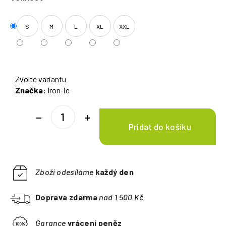
S
M
L
XL
XXL
Zvolte variantu
Značka:
Iron-ic
−
+
Zboží odesíláme
každý den
Doprava zdarma
nad 1 500 Kč
Garance
vrácení peněz