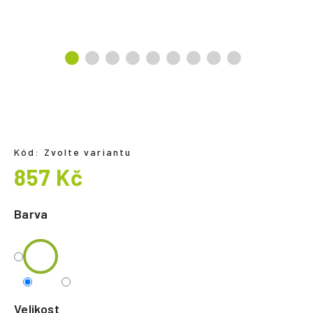
a
j
í
t
?
Kód:
Zvolte variantu
HLEDAT
857 Kč
Měrná
cena:
Barva
Velikost