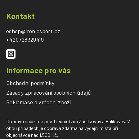
Z
á
Kontakt
p
a
eshop
@
ironicsport.cz
t
+420728329419
í
Informace pro vás
Obchodní podmínky
Zásady zpracování osobních údajů
Reklamace a vrácení zboží
Dopravu nabízíme prostřednictvím Zásilkovny a Balíkovny. V
obou případech je doprava zdarma na výdejní místa při
objednávce nad 1.500 Kč.