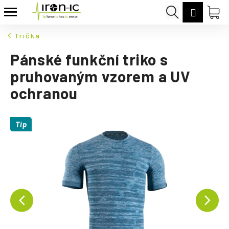
K
Přejít
Hledat
Nák
Přihláš
na
o
Zpět
Zpět
obsah
koš
š
Trička
í
C
Pánské funkční triko s
k
o
pruhovaným vzorem a UV
p
ochranou
o
t
ř
Tip
e
b
u
j
e
t
e
n