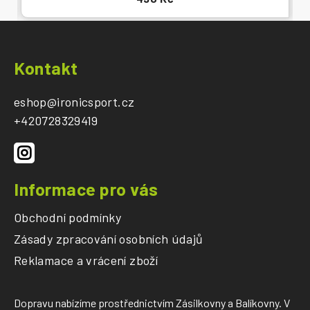
Z
á
Kontakt
p
a
eshop
@
ironicsport.cz
t
+420728329419
í
Informace pro vás
Obchodní podmínky
Zásady zpracování osobních údajů
Reklamace a vrácení zboží
Dopravu nabízíme prostřednictvím Zásilkovny a Balíkovny. V