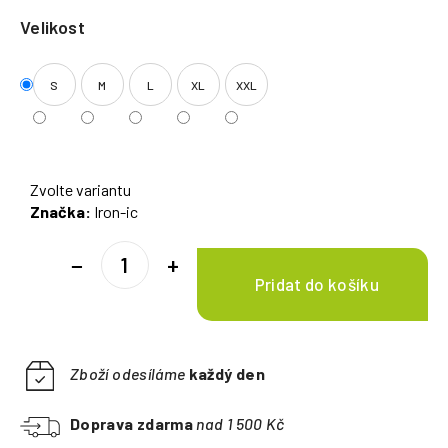
Velikost
S
M
L
XL
XXL
Zvolte variantu
Značka:
Iron-ic
−
+
Zboží odesíláme
každý den
Doprava zdarma
nad 1 500 Kč