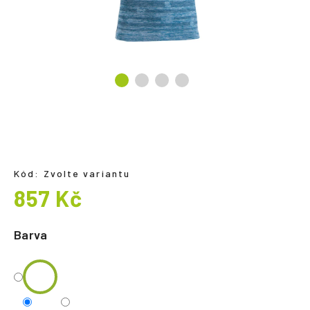
a
j
í
t
?
HLEDAT
Kód:
Zvolte variantu
857 Kč
Měrná
cena:
Barva