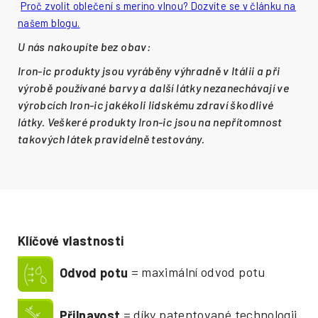
Proč zvolit oblečení s merino vlnou? Dozvíte se v článku na
našem blogu.
U nás nakoupíte bez obav:
Iron-ic produkty jsou vyráběny výhradně v Itálii a při
výrobě používané barvy a další látky nezanechávají ve
výrobcích Iron-ic jakékoli lidskému zdraví škodlivé
látky. Veškeré produkty Iron-ic jsou na nepřítomnost
takových látek pravidelně testovány.
Klíčové vlastnosti
Odvod potu
= maximální odvod potu
Přilnavost
= díky patentované technologii