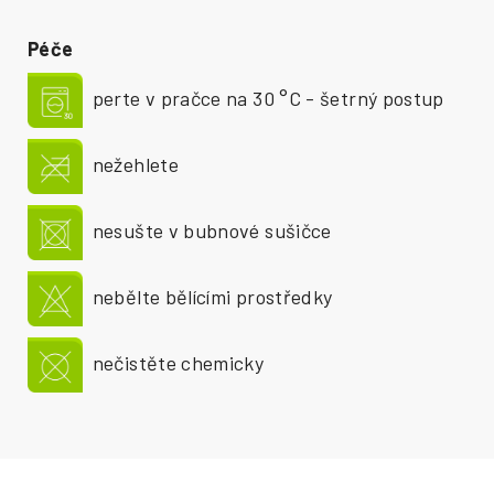
Péče
perte v pračce na 30 °C - šetrný postup
nežehlete
nesušte v bubnové sušičce
nebělte bělícími prostředky
nečistěte chemicky