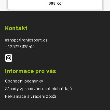
398 Kč
Z
á
Kontakt
p
a
eshop
@
ironicsport.cz
t
+420728329419
í
Informace pro vás
Obchodní podmínky
Zásady zpracování osobních údajů
Reklamace a vrácení zboží