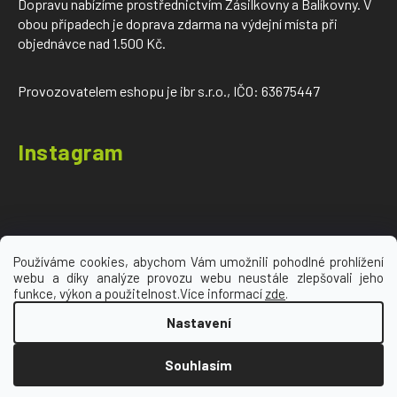
Dopravu nabízíme prostřednictvím Zásilkovny a Balíkovny. V
obou případech je doprava zdarma na výdejní místa při
objednávce nad 1.500 Kč.
Provozovatelem eshopu je ibr s.r.o., IČO: 63675447
Instagram
Používáme cookies, abychom Vám umožnili pohodlné prohlížení
webu a díky analýze provozu webu neustále zlepšovali jeho
Sledovat na Instagramu
funkce, výkon a použitelnost.Více informací
zde
.
Nastavení
Vytvořil Shoptet
Souhlasím
Copyright 2026
Ironic Sport
. Všechna práva
vyhrazena.