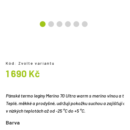
a
j
í
t
?
Kód:
Zvolte variantu
HLEDAT
1 690 Kč
Měrná
cena:
Pánské termo legíny Merino 70 Ultra warm s merino vlnou a tech
Teplé, měkké a prodyšné, udržují pokožku suchou a zajišťují celo
v nízkých teplotách až od -25 °C do +5 °C.
Barva