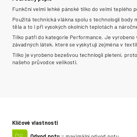
Funkční velmi lehké pánské tílko do velmi teplého p
Použitá technická vlákna spolu s technologií body 
těla a to i při vysokých okolních teplotách a náročné
Tílko patří do kategorie Performance. Je vyrobeno v 
závadných látek, které se vyskytují zejména v texti
Tílko je vyrobeno bezešvou technlogií pletení, prot
našeho průvodce velikosti.
Klíčové vlastnosti
Odvod potu
= maximální odvod potu