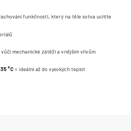
zachování funkčnosti, který na těle sotva ucítíte
eriálů
 vůči mechanické zátěži a vnějším vlivům
 35
°
C
= ideální až do vysokých teplot