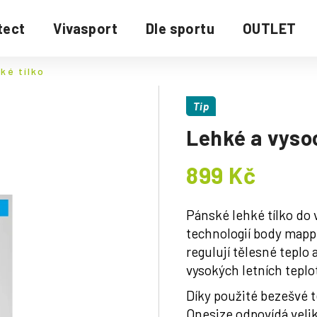
tect
Vivasport
Dle sportu
OUTLET
ké tílko
Tip
Lehké a vyso
899 Kč
Měrná
cena:
Pánské lehké tílko do 
technologií body mapp
regulují tělesné teplo
vysokých letních teplo
Díky použité bezešvé te
Onesize odpovídá velik