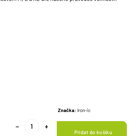
Značka:
Iron-ic
−
+