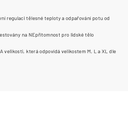
ní regulaci tělesné teploty a odpařování potu od
u testovány na NEpřítomnost pro lidské tělo
A velikosti, která odpovídá velikostem M, L a XL dle