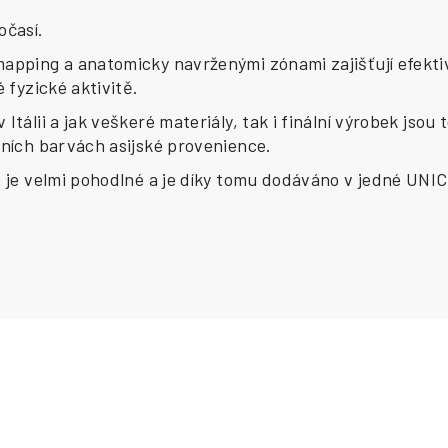
očasí.
mapping a anatomicky navrženými zónami zajišťují efektiv
 fyzické aktivitě.
Itálii a jak veškeré materiály, tak i finální výrobek jso
lních barvách asijské provenience.
o je velmi pohodlné a je díky tomu dodáváno v jedné UNIC