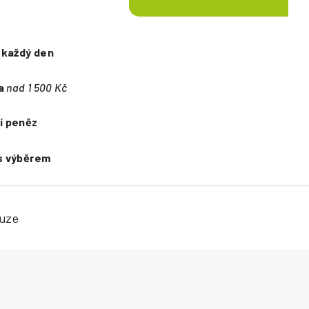
e
každý den
a
nad 1 500 Kč
í peněz
s výběrem
kuze