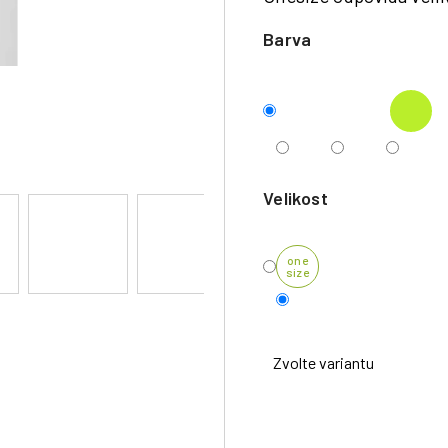
Barva
Velikost
one
size
Zvolte variantu