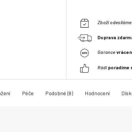
Zboží odesílám
Doprava zdarm
Garance
vrácen
Rádi
poradíme 
ožení
Péče
Podobné (8)
Hodnocení
Dis