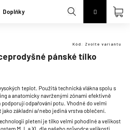
Hledat
Přihlášení
Náku
Doplňky
Merino
koší
Kód:
Zvolte variantu
ceprodyšné pánské tílko
vysokých teplot. Použitá technická vlákna spolu s
ing a anatomicky navrženými zónami efektivně
 a podporují odpařování potu. Vhodné do velmi
t jako základní a/nebo jediná vrstva oblečení.
chnologii pletení je tílko velmi pohodlné a velikost
ostem M, L a XL dle našeho průvodce velikosti.