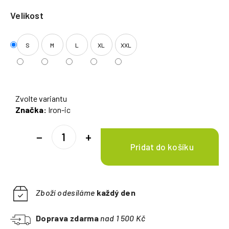
Velikost
S
M
L
XL
XXL
Zvolte variantu
Značka:
Iron-ic
−
+
Zboží odesíláme
každý den
Doprava zdarma
nad 1 500 Kč