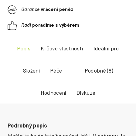
Garance
vrácení peněz
Rádi
poradíme s výběrem
Popis
Klíčové vlastnosti
Ideální pro
Složení
Péče
Podobné (8)
Hodnocení
Diskuze
Podrobný popis
Ideální triko do letního počasí. Má UV ochranu, je