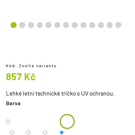
a
j
í
t
?
Kód:
Zvolte variantu
HLEDAT
857 Kč
Měrná
cena:
Lehké letní technické tričko s UV ochranou.
Barva