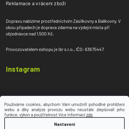
Reklamace a vrácení zboží
Dopravu nabízíme prostřednictvím Zásilkovny a Balíkovny. V
obou případech je doprava zdarma na výdejní místa při
objednávce nad 1.500 Kč.
Provozovatelem eshopu je ibr s.r.o., IČO: 63675447
Instagram
Používáme cookies, abychom Vám umožnili pohodlné prohlížení
webu a díky analýze provozu webu neustále zlepšovali jeho
Sledovat na Instagramu
funkce, výkon a použitelnost.Více informací
zde
.
Nastavení