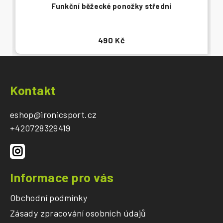
Funkční běžecké ponožky střední
490 Kč
Z
á
Kontakt
p
a
eshop
@
ironicsport.cz
t
+420728329419
í
Informace pro vás
Obchodní podmínky
Zásady zpracování osobních údajů