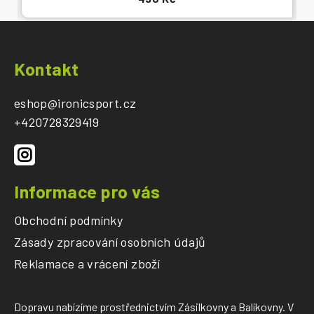
Z
á
Kontakt
p
a
eshop
@
ironicsport.cz
t
+420728329419
í
Informace pro vás
Obchodní podmínky
Zásady zpracování osobních údajů
Reklamace a vrácení zboží
Dopravu nabízíme prostřednictvím Zásilkovny a Balíkovny. V