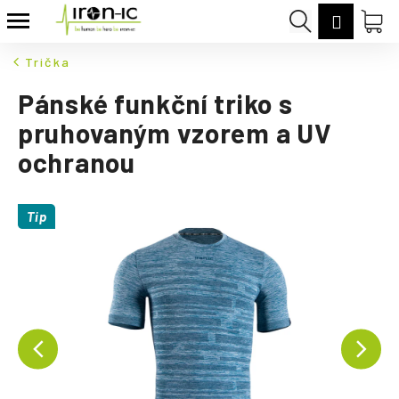
K
Přejít
Hledat
Nák
Přihláš
na
o
Zpět
Zpět
obsah
koš
š
Trička
í
C
Pánské funkční triko s
k
o
pruhovaným vzorem a UV
p
ochranou
o
t
ř
Tip
e
b
u
j
e
t
e
n