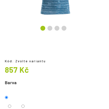
a
j
í
t
?
HLEDAT
Kód:
Zvolte variantu
857 Kč
Měrná
cena:
Barva