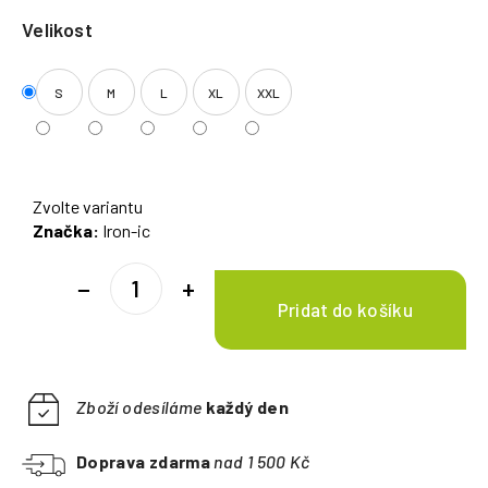
Velikost
S
M
L
XL
XXL
Zvolte variantu
Značka:
Iron-ic
−
+
Zboží odesíláme
každý den
Doprava zdarma
nad 1 500 Kč