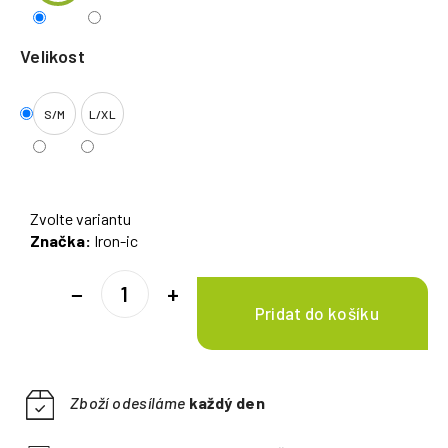
Velikost
S/M
L/XL
Zvolte variantu
Značka:
Iron-ic
−
+
Zboží odesíláme
každý den