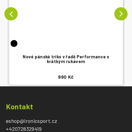
Nové pánské triko v řadě Performance s
krátkým rukávem
990 Kč
Z
á
Kontakt
p
a
eshop
@
ironicsport.cz
t
+420728329419