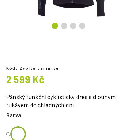
a
j
í
t
?
Kód:
Zvolte variantu
HLEDAT
2 599 Kč
Měrná
cena:
Pánský funkční cyklistický dres s dlouhým
rukávem do chladných dní.
Barva