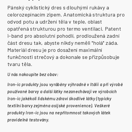
Pánský cyklistický dres s dlouhými rukávy a
celorozepínacím zipem. Anatomická struktura pro
odvod potu a udržení těla v teple, oblast
opatřená strukturou pro termo ventilaci. Patent
i-band pro absolutní pohodlí, prodloužená zadní
část dresu tak, abyste nikdy neměli "holá" záda.
Materiál dresu je pro dosažení maximální
funkčnosti strečový a dokonale se přizpůsobuje
tvaru těla.
U nás nakoupíte bez obav:
Iron-ic produkty jsou vyráběny výhradně v Itálii a při výrobě
používané barvy a další látky nezanechávají ve výrobcích
Iron-ic jakékoli lidskému zdraví škodlivé látky (typicky
textilní barvy zejména asijské provenience). Veškeré
produkty Iron-ic jsou na nepřítomnost takových látek
pravidelně testovány.