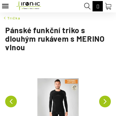
K
Přejít
Hledat
Nák
Přihláš
na
o
Zpět
Zpět
obsah
koš
š
Trička
í
C
Pánské funkční triko s
k
o
dlouhým rukávem s MERINO
p
vlnou
o
t
ř
e
b
u
j
e
t
e
n