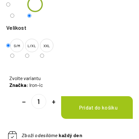
Velikost
S/M
L/XL
XXL
Zvolte variantu
Značka:
Iron-ic
−
+
Zboží odesíláme
každý den