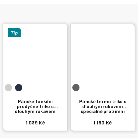
Tip
Pánské funkční
Pánské termo triko s
prodyšné triko s
dlouhým rukávem
dlouhým rukávem
speciálně pro zimní
sporty
1 039 Kč
1 190 Kč