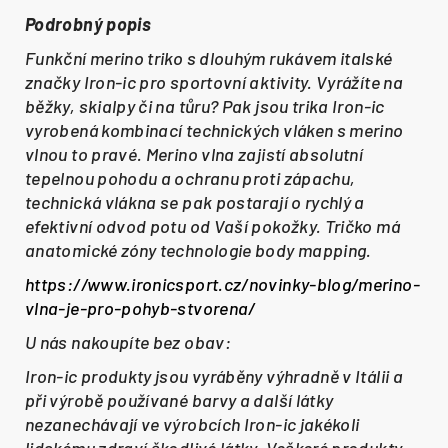
Podrobný popis
Funkční merino triko s dlouhým rukávem italské
značky Iron-ic pro sportovní aktivity. Vyrážíte na
běžky, skialpy či na tůru? Pak jsou trika Iron-ic
vyrobená kombinací technických vláken s merino
vlnou to pravé. Merino vlna zajistí absolutní
tepelnou pohodu a ochranu proti zápachu,
technická vlákna se pak postarají o rychlý a
efektivní odvod potu od Vaší pokožky. Tričko má
anatomické zóny technologie body mapping.
https://www.ironicsport.cz/novinky-blog/merino-
vlna-je-pro-pohyb-stvorena/
U nás nakoupíte bez obav:
Iron-ic produkty jsou vyráběny výhradně v Itálii a
při výrobě používané barvy a další látky
nezanechávají ve výrobcích Iron-ic jakékoli