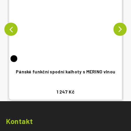
Pánské funkční spodní kalhoty s MERINO vlnou
1 247 Kč
Z
á
Kontakt
p