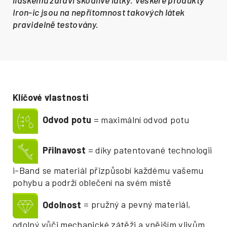
lidskému zdraví škodlivé látky. Veškeré produkty
Iron-ic jsou na nepřítomnost takových látek
pravidelně testovány.
Klíčové vlastnosti
Odvod potu
= maximální odvod potu
Přilnavost
= díky patentované technologii
i-Band se materiál přizpůsobí každému vašemu
pohybu a podrží oblečení na svém místě
Odolnost
= pružný a pevný materiál,
odolný vůči mechanické zátěži a vnějším vlivům