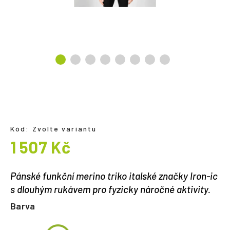
a
j
í
t
?
HLEDAT
Kód:
Zvolte variantu
1 507 Kč
Měrná
cena:
Pánské funkční merino triko italské značky Iron-ic
s dlouhým rukávem pro fyzicky náročné aktivity.
Barva