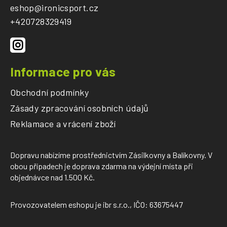
a
eshop
@
ironicsport.cz
t
+420728329419
í
Informace pro vás
Obchodní podmínky
Zásady zpracování osobních údajů
Reklamace a vrácení zboží
Dopravu nabízíme prostřednictvím Zásilkovny a Balíkovny. V
obou případech je doprava zdarma na výdejní místa při
objednávce nad 1.500 Kč.
Provozovatelem eshopu je ibr s.r.o., IČO: 63675447