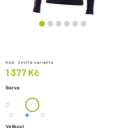
a
j
í
t
?
Kód:
Zvolte variantu
HLEDAT
1 377 Kč
Měrná
cena:
Barva
Velikost