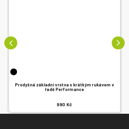
Prodyšná základní vrstva s krátkým rukávem v
řadě Performance
990 Kč
Z