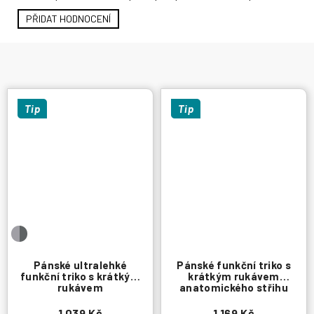
PŘIDAT HODNOCENÍ
Tip
Tip
Pánské ultralehké
Pánské funkční triko s
funkční triko s krátkým
krátkým rukávem
rukávem
anatomického střihu
1 039 Kč
1 169 Kč