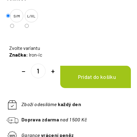
S/M
L/XL
Zvolte variantu
Značka:
Iron-ic
−
+
Zboží odesíláme
každý den
Doprava zdarma
nad 1 500 Kč
Garance
vrácení peněz