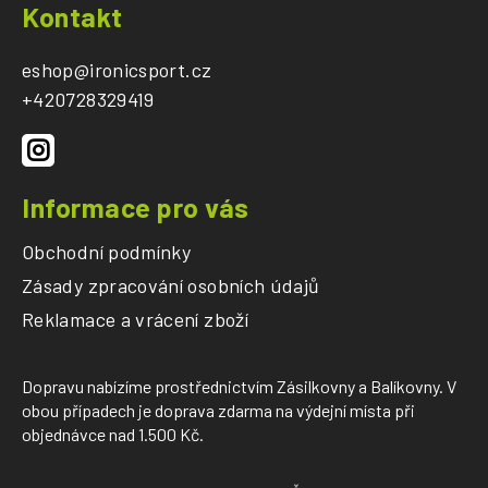
á
Kontakt
p
a
eshop
@
ironicsport.cz
t
+420728329419
í
Informace pro vás
Obchodní podmínky
Zásady zpracování osobních údajů
Reklamace a vrácení zboží
Dopravu nabízíme prostřednictvím Zásilkovny a Balíkovny. V
obou případech je doprava zdarma na výdejní místa při
objednávce nad 1.500 Kč.