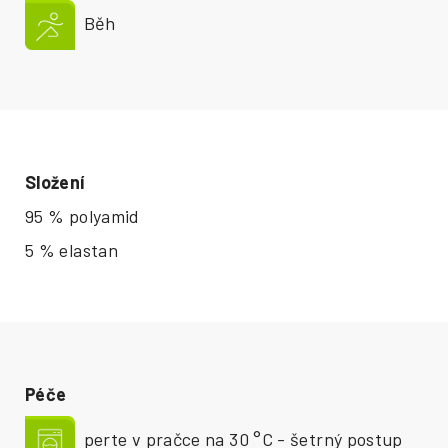
Běh
Složení
95 % polyamid
5 % elastan
Péče
perte v pračce na 30 °C - šetrný postup