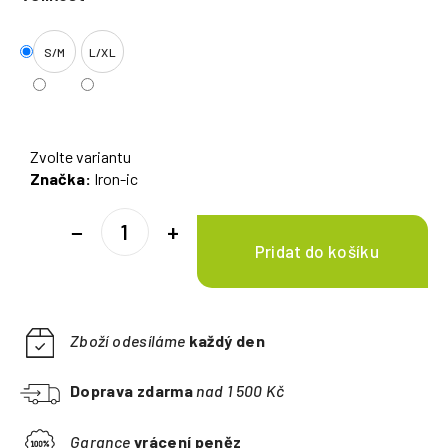
S/M
L/XL
Zvolte variantu
Značka:
Iron-ic
−
+
Zboží odesíláme
každý den
Doprava zdarma
nad 1 500 Kč
Garance
vrácení peněz