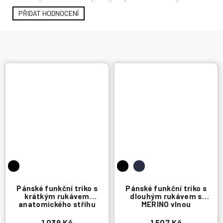
PŘIDAT HODNOCENÍ
Pánské funkční triko s
Pánské funkční triko s
krátkým rukávem
dlouhým rukávem s
anatomického střihu
MERINO vlnou
1 039 Kč
1 507 Kč