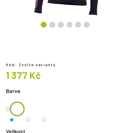
a
j
í
t
?
Kód:
Zvolte variantu
HLEDAT
1 377 Kč
Měrná
cena:
Barva
Velikost