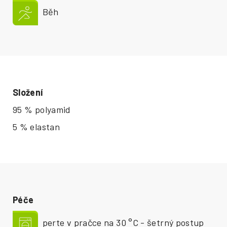
Běh
Složení
95 % polyamid
5 % elastan
Péče
perte v pračce na 30 °C - šetrný postup