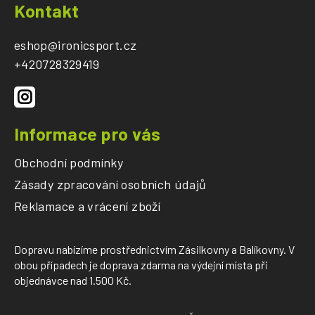
á
Kontakt
p
a
eshop
@
ironicsport.cz
t
+420728329419
í
Informace pro vás
Obchodní podmínky
Zásady zpracování osobních údajů
Reklamace a vrácení zboží
Dopravu nabízíme prostřednictvím Zásilkovny a Balíkovny. V
obou případech je doprava zdarma na výdejní místa při
objednávce nad 1.500 Kč.