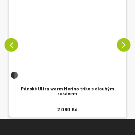
Pánské Ultra warm Merino triko s dlouhým
rukávem
2 090 Kč
Z