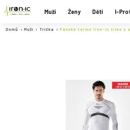
K
Přejít
na
o
Muži
Ženy
Děti
I-Pro
Zpět
Zpět
obsah
š
do
do
í
Domů
Muži
Trička
Pánské termo Iron-ic triko s s
C
k
obchodu
obchodu
o
p
o
t
ř
e
b
u
j
e
t
e
n