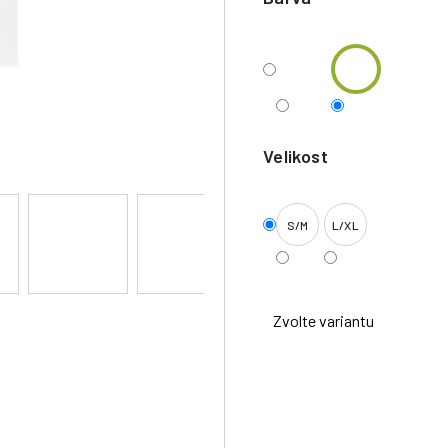
Velikost
S/M
L/XL
Zvolte variantu