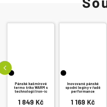
Pánské kašmírové
Inovované pánské
termo triko WARM s
spodní legíny v řadě
technologií Iron-ic
performance
1 849 Kč
1 169 Kč