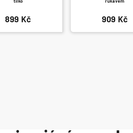
tílko
rukávem
899 Kč
909 Kč