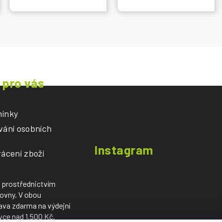
 pro vás
ínky
vání osobních
Instagram
ácení zboží
 prostřednictvím
kovny. V obou
ava zdarma na výdejní
vce nad 1.500 Kč.