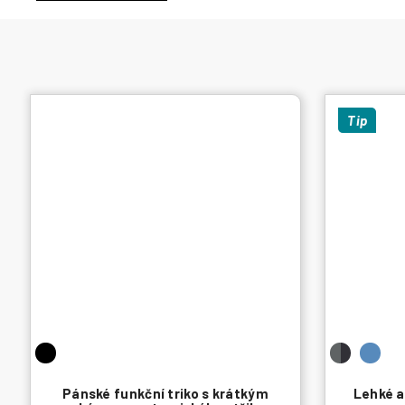
Tip
Pánské funkční triko s krátkým
Lehké a