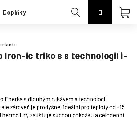
Hledat
Přihlášení
Náku
Doplňky
Merino
koší
ariantu
Iron-ic triko s s technologií i-
o Enerka s dlouhým rukávem a technologií
 ale zároveň je prodyšné, ideální pro teploty od -15
Thermo Dry zajišťuje suchou pokožku a celodenní