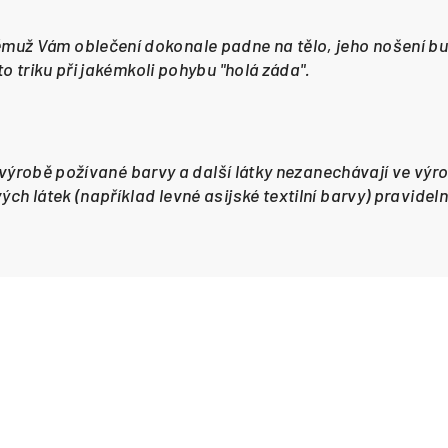
už Vám oblečení dokonale padne na tělo, jeho nošení bud
o triku při jakémkoli pohybu "holá záda".
i výrobě požívané barvy a další látky nezanechávají ve výro
ch látek (například levné asijské textilní barvy) pravidel