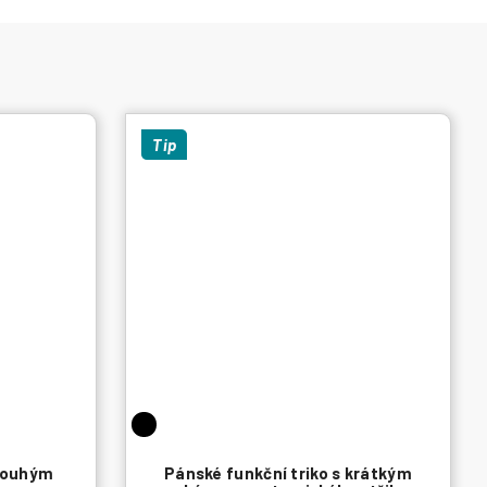
Tip
dlouhým
Pánské funkční triko s krátkým