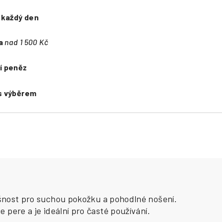
e
každý den
a
nad 1 500 Kč
í peněz
s výběrem
dyšnost pro suchou pokožku a pohodlné nošení.
 pere a je ideální pro časté používání.