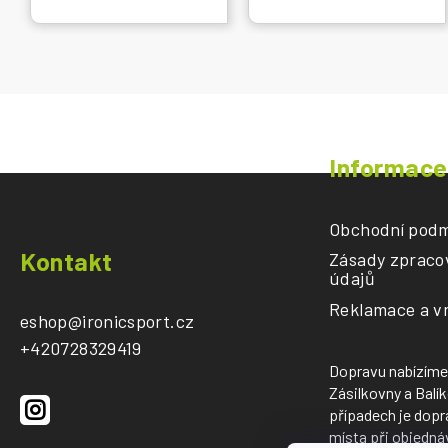
Informace
Obchodní podm
Z
Kontakt
Zásady zpraco
á
údajů
p
Reklamace a vr
a
eshop
@
ironicsport.cz
t
+420728329419
í
Dopravu nabízíme
Zásilkovny a Balí
případech je dopr
místa při objedná