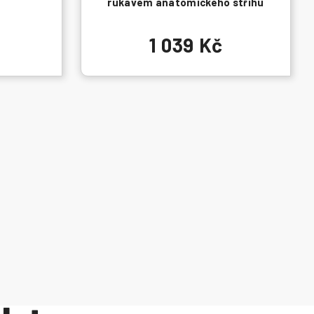
rukávem anatomického střihu
1 039 Kč