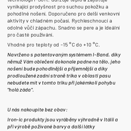
vynikající prodyšnost pro suchou pokožku a
pohodlné nošení.
Doporučeno pro delší venkovní
aktivity v chladném počasí.
Rychleschnoucí a
odolné vůči zápachu.
Snadno se pere a je ideální
pro časté používání.
Vhodné pro teploty od -15 °C do +10 °C.
Navrženo s patentovaným systémem I-Band, díky
němuž Vám oblečení dokonale padne na tělo, jeho
nošení bude pohodlnější a příjemnější a díky
prodloužené zadní straně trika v oblasti pasu
nebudete mít v tomto triku při jakémkoli pohybu
"holá záda".
U nás nakoupíte bez obav:
Iron-ic produkty jsou vyráběny výhradně v Itálii a
při výrobě požívané barvy a další látky