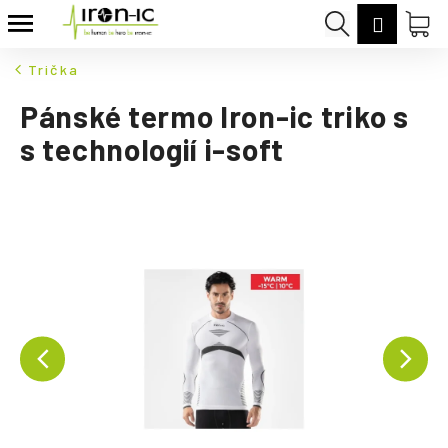
K
Přejít
Hledat
Nák
Přihláš
na
o
Zpět
Zpět
obsah
koš
š
Trička
í
C
Pánské termo Iron-ic triko s
k
o
s technologií i-soft
p
o
t
ř
e
b
u
j
e
t
e
n