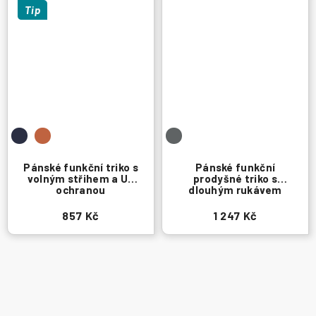
Tip
Pánské funkční triko s
Pánské funkční
volným střihem a UV
prodyšné triko s
ochranou
dlouhým rukávem
857 Kč
1 247 Kč