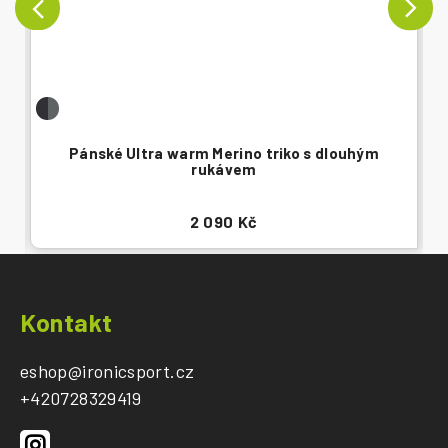
Pánské Ultra warm Merino triko s dlouhým
rukávem
2 090 Kč
Z
á
Kontakt
p
a
eshop
@
ironicsport.cz
t
+420728329419
í