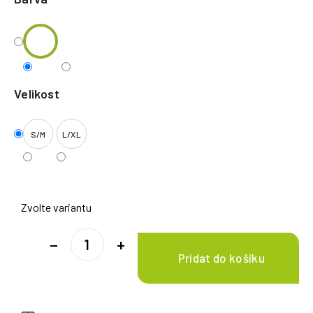
Velikost
S/M
L/XL
Zvolte variantu
−
+