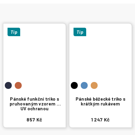
Tip
Tip
Pánské funkční triko s
Pánské běžecké triko s
pruhovaným vzorem a
krátkým rukávem
UV ochranou
857 Kč
1 247 Kč