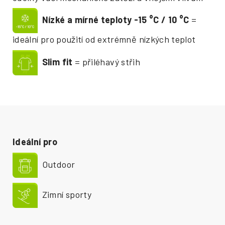
Nízké a mírné teploty -15
°
C / 10
°
C
=
ideální pro použití od extrémně nízkých teplot
Slim fit
= přiléhavý střih
Ideální pro
Outdoor
Zimní sporty