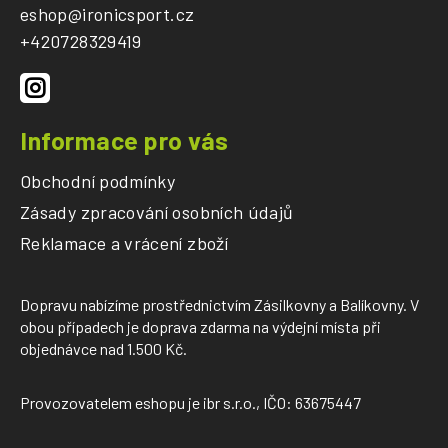
a
eshop
@
ironicsport.cz
t
+420728329419
í
Informace pro vás
Obchodní podmínky
Zásady zpracování osobních údajů
Reklamace a vrácení zboží
Dopravu nabízíme prostřednictvím Zásilkovny a Balíkovny. V
obou případech je doprava zdarma na výdejní místa při
objednávce nad 1.500 Kč.
Provozovatelem eshopu je ibr s.r.o., IČO: 63675447