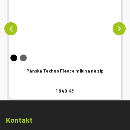
Pánská Techno Fleece mikina na zip
1 949 Kč
Z
á
Kontakt
p