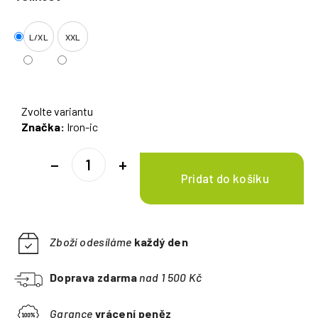
L/XL
XXL
Zvolte variantu
Značka:
Iron-ic
−
+
Zboží odesíláme
každý den
Doprava zdarma
nad 1 500 Kč
Garance
vrácení peněz