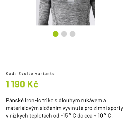
a
j
í
t
?
HLEDAT
Kód:
Zvolte variantu
1 190 Kč
Měrná
cena:
Pánské Iron-ic triko s dlouhým rukávem a
materiálovým složením vyvinuté pro zimní sporty
v nízkých teplotách od -15 ° C do cca + 10 ° C.