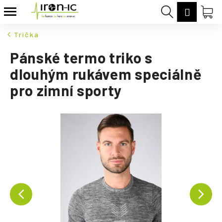
K
Přejít
Hledat
Nák
Přihláš
na
o
Zpět
Zpět
obsah
koš
š
Trička
í
C
Pánské termo triko s
k
o
dlouhým rukávem speciálně
p
pro zimní sporty
o
t
ř
e
b
u
j
e
t
e
n