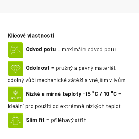
Klíčové vlastnosti
Odvod potu
= maximální odvod potu
Odolnost
= pružný a pevný materiál,
odolný vůči mechanické zátěži a vnějším vlivům
Nízké a mírné teploty -15
°
C / 10
°
C
=
ideální pro použití od extrémně nízkých teplot
Slim fit
= přiléhavý střih