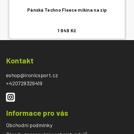
Pánská Techno Fleece mikina na zip
1 949 Kč
Z
á
Kontakt
p
a
eshop
@
ironicsport.cz
t
+420728329419
í
Informace pro vás
Obchodní podmínky