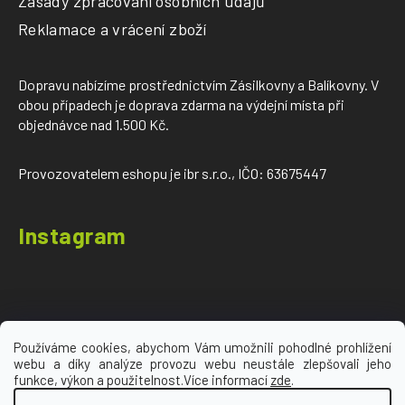
Zásady zpracování osobních údajů
Reklamace a vrácení zboží
Dopravu nabízíme prostřednictvím Zásilkovny a Balíkovny. V
obou případech je doprava zdarma na výdejní místa při
objednávce nad 1.500 Kč.
Provozovatelem eshopu je ibr s.r.o., IČO: 63675447
Instagram
Používáme cookies, abychom Vám umožnili pohodlné prohlížení
webu a díky analýze provozu webu neustále zlepšovali jeho
Sledovat na Instagramu
funkce, výkon a použitelnost.Více informací
zde
.