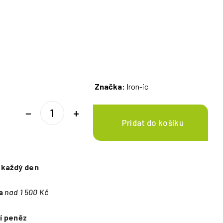
Značka:
Iron-ic
−
+
e
každý den
a
nad 1 500 Kč
í peněz