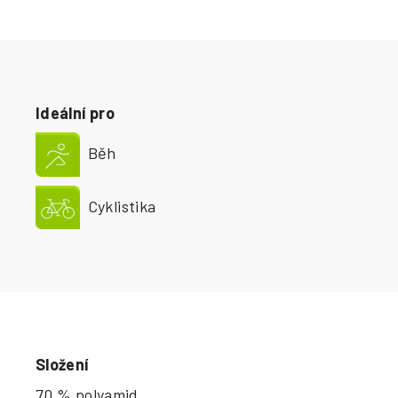
Ideální pro
Běh
Cyklistika
Složení
70 % polyamid