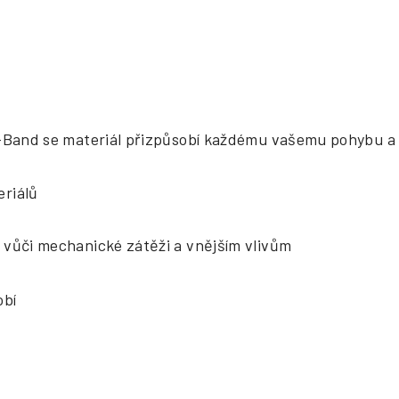
i-Band se materiál přizpůsobí každému vašemu pohybu a 
eriálů
 vůči mechanické zátěži a vnějším vlivům
obí