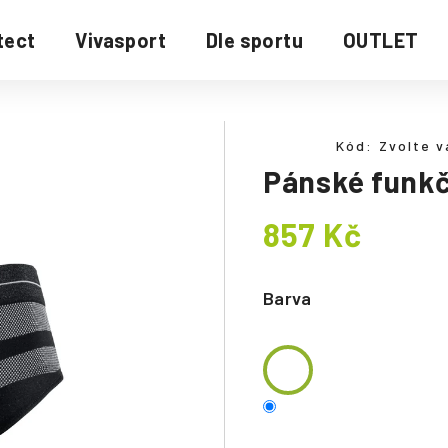
tect
Vivasport
Dle sportu
OUTLET
Kód:
Zvolte v
Pánské funkč
857 Kč
Měrná
cena:
Barva