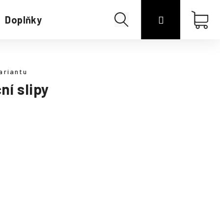
Hledat
Přihlášení
Náku
Doplňky
Merino
koší
ariantu
ní slipy