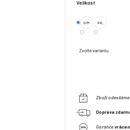
Velikost
S/M
XXL
Zvolte variantu
Zboží odesílám
Doprava zdarm
Garance
vrácen