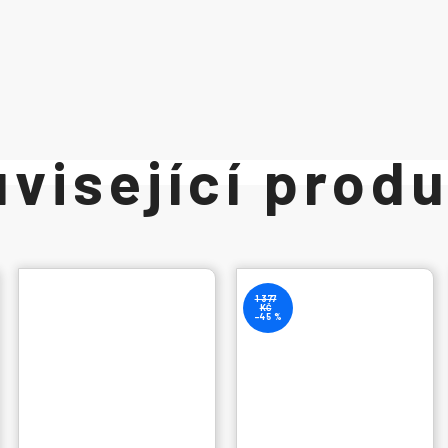
1 377
KČ
–45 %