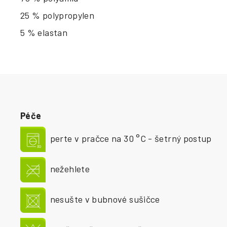
25 % polypropylen
5 % elastan
Péče
perte v pračce na 30 °C - šetrný postup
nežehlete
nesušte v bubnové sušičce