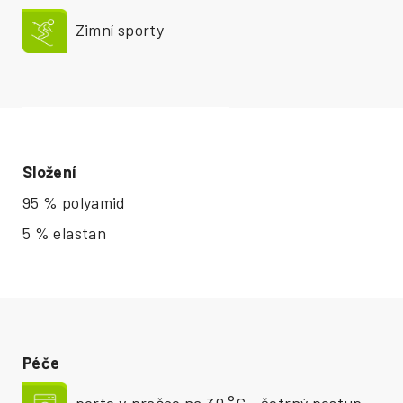
Zimní sporty
Složení
95 % polyamid
5 % elastan
Péče
perte v pračce na 30 °C - šetrný postup