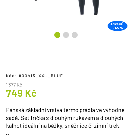
a
j
í
1 377 KČ
–45 %
t
?
HLEDAT
Kód:
900413_XXL_BLUE
1 377 Kč
749 Kč
Měrná
cena:
Pánská základní vrstva termo prádla ve výhodné
sadě. Set trička s dlouhým rukávem a dlouhých
kalhot ideální na běžky, sněžnice či zimní trek.