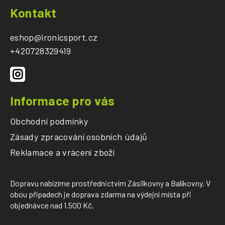
á
Kontakt
p
a
eshop
@
ironicsport.cz
t
+420728329419
í
Informace pro vás
Obchodní podmínky
Zásady zpracování osobních údajů
Reklamace a vrácení zboží
Dopravu nabízíme prostřednictvím Zásilkovny a Balíkovny. V
obou případech je doprava zdarma na výdejní místa při
objednávce nad 1.500 Kč.