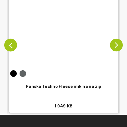
Pánská Techno Fleece mikina na zip
1 949 Kč
Z