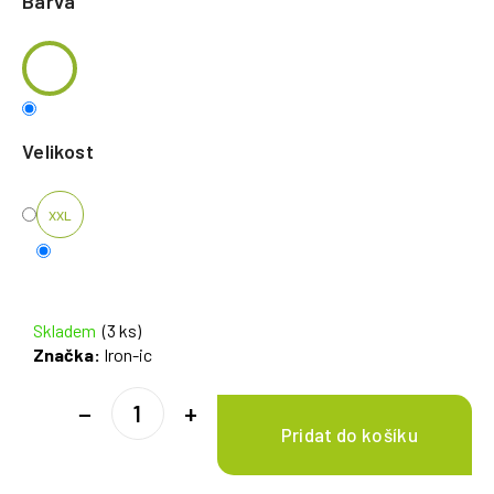
Barva
Velikost
XXL
Skladem
(3 ks)
Značka:
Iron-ic
−
+