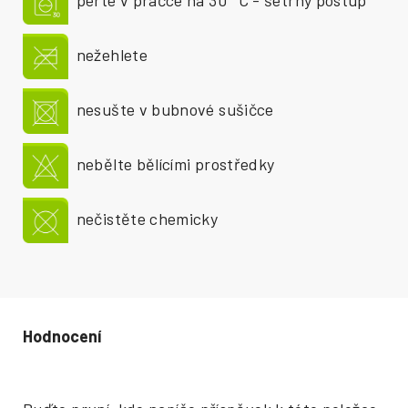
nežehlete
nesušte v bubnové sušičce
nebělte bělícími prostředky
nečistěte chemicky
Hodnocení produktu