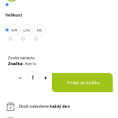
Velikost
S/M
L/XL
XXL
Zvolte variantu
Značka:
Iron-ic
−
+
Zboží odesíláme
každý den