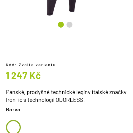
a
j
í
t
?
Kód:
Zvolte variantu
HLEDAT
1 247 Kč
Měrná
cena:
Pánské, prodyšné technické legíny italské značky
Iron-ic s technologií ODORLESS.
Barva