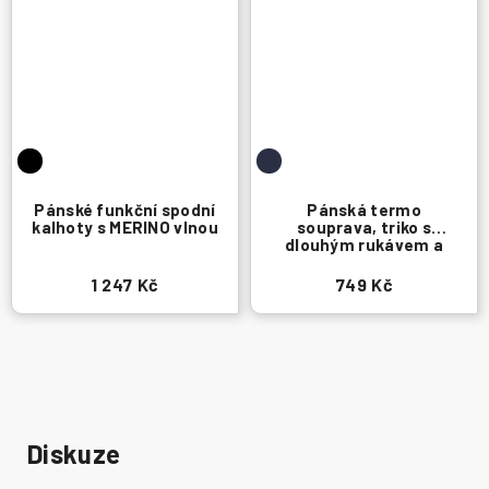
Pánské funkční spodní
Pánská termo
kalhoty s MERINO vlnou
souprava, triko s
dlouhým rukávem a
legíny
1 247 Kč
749 Kč
Diskuze