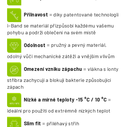
Přilnavost
= díky patentované technologii
i-Band se materiál přizpůsobí každému vašemu
pohybu a podrží oblečení na svém místě
Odolnost
= pružný a pevný materiál,
odolný vůči mechanické zátěži a vnějším vlivům
Omezení vzniku zápachu
= vlákna s ionty
stříbra zachycují a blokují bakterie způsobující
zápach
Nízké a mírné teploty -15
°
C / 10
°
C
=
ideální pro použití od extrémně nízkých teplot
Slim fit
= přiléhavý střih