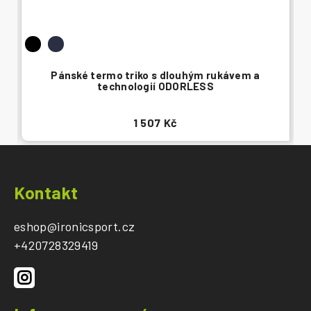
Pánské termo triko s dlouhým rukávem a
technologií ODORLESS
1 507 Kč
Z
á
Kontakt
p
a
eshop
@
ironicsport.cz
t
+420728329419
í