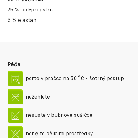
35 % polypropylen
5 % elastan
Péče
perte v pračce na 30 °C - šetrný postup
nežehlete
nesušte v bubnové sušičce
nebělte bělícími prostředky