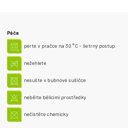
Péče
perte v pračce na 30 °C - šetrný postup
nežehlete
nesušte v bubnové sušičce
nebělte bělícími prostředky
nečistěte chemicky