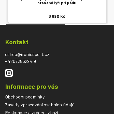
hranami lyží při pádu
3 690 Kč
Z
á
Kontakt
p
a
eshop
@
ironicsport.cz
t
+420728329419
í
Informace pro vás
Obchodní podmínky
Zásady zpracování osobních údajů
Reklamace a vrácení zboží