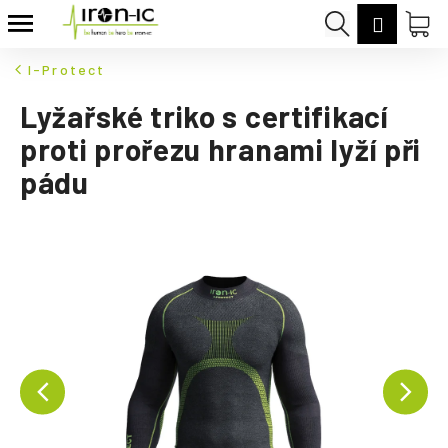
K
Přejít
Hledat
Nák
Přihláš
na
o
Zpět
Zpět
obsah
koš
š
I-Protect
í
C
Lyžařské triko s certifikací
k
o
proti prořezu hranami lyží při
p
pádu
o
t
ř
e
b
u
j
e
t
e
n