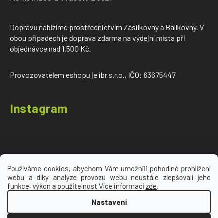
Dopravu nabízíme prostřednictvím Zásilkovny a Balíkovny. V
obou případech je doprava zdarma na výdejní místa při
objednávce nad 1.500 Kč.
Provozovatelem eshopu je ibr s.r.o., IČO: 63675447
Instagram
Používáme cookies, abychom Vám umožnili pohodlné prohlížení
webu a díky analýze provozu webu neustále zlepšovali jeho
Sledovat na Instagramu
funkce, výkon a použitelnost.Více informací
zde
.
Nastavení
Vytvořil Shoptet