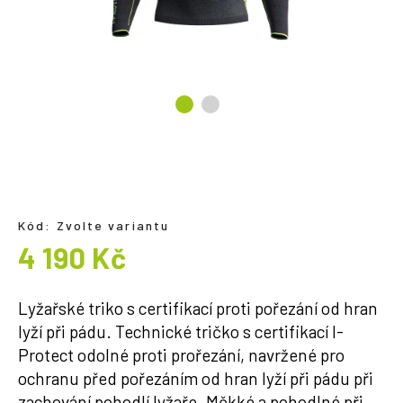
a
j
í
t
?
HLEDAT
Kód:
Zvolte variantu
4 190 Kč
Měrná
cena:
Lyžařské triko s certifikací proti pořezání od hran
lyží při pádu. Technické tričko s certifikací I-
Protect odolné proti prořezání, navržené pro
ochranu před pořezáním od hran lyží při pádu při
zachování pohodlí lyžaře. Měkké a pohodlné při