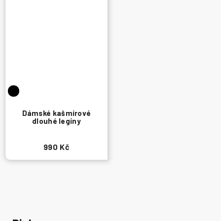
Dámské kašmírové
dlouhé legíny
990 Kč