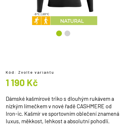
a
j
í
t
?
HLEDAT
Kód:
Zvolte variantu
1 190 Kč
Měrná
cena:
Dámské kašmírové triko s dlouhým rukávem a
nízkým límečkem v nové řadě CASHMERE od
Iron-ic. Kašmír ve sportovním oblečení znamená
luxus, měkkost, lehkost a absolutní pohodlí.