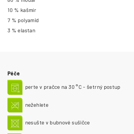
10 % kašmír
7 % polyamid
3 % elastan
Péče
perte v pračce na 30 °C - šetrný postup
nežehlete
nesušte v bubnové sušičce