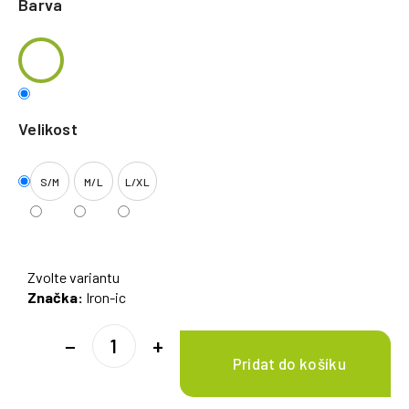
Barva
Velikost
S/M
M/L
L/XL
Zvolte variantu
Značka:
Iron-ic
−
+