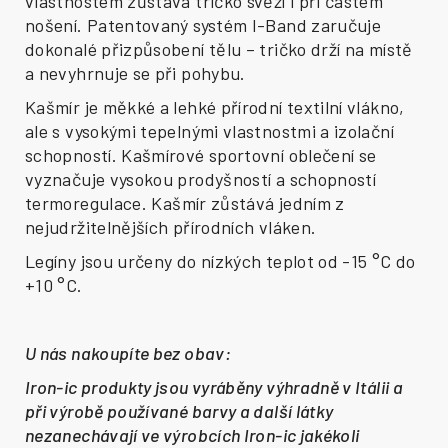
vlastnostem zůstává tričko svěží i při častém
nošení. Patentovaný systém I-Band zaručuje
dokonalé přizpůsobení tělu – tričko drží na místě
a nevyhrnuje se při pohybu.
Kašmír je měkké a lehké přírodní textilní vlákno,
ale s vysokými tepelnými vlastnostmi a izolační
schopností. Kašmírové sportovní oblečení se
vyznačuje vysokou prodyšností a schopností
termoregulace.
Kašmír zůstává jedním z
nejudržitelnějších přírodních vláken.
Legíny jsou určeny do nízkých teplot od -15 °C do
+10 °C.
U nás nakoupíte bez obav:
Iron-ic produkty jsou vyráběny výhradně v Itálii a
při výrobě používané barvy a další látky
nezanechávají ve výrobcích Iron-ic jakékoli