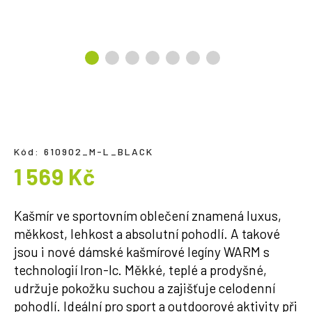
a
j
í
t
?
Kód:
610902_M-L_BLACK
HLEDAT
1 569 Kč
Měrná
cena:
Kašmír ve sportovním oblečení znamená luxus,
měkkost, lehkost a absolutní pohodlí. A takové
jsou i nové dámské kašmírové legíny WARM s
technologií Iron-Ic. Měkké, teplé a prodyšné,
udržuje pokožku suchou a zajišťuje celodenní
pohodlí. Ideální pro sport a outdoorové aktivity při