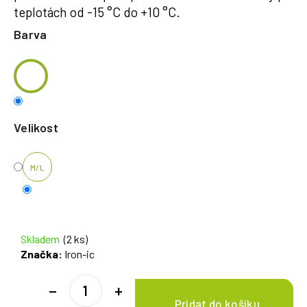
teplotách od -15 °C do +10 °C.
Barva
Velikost
M/L
Skladem
(2 ks)
Značka:
Iron-ic
−
+