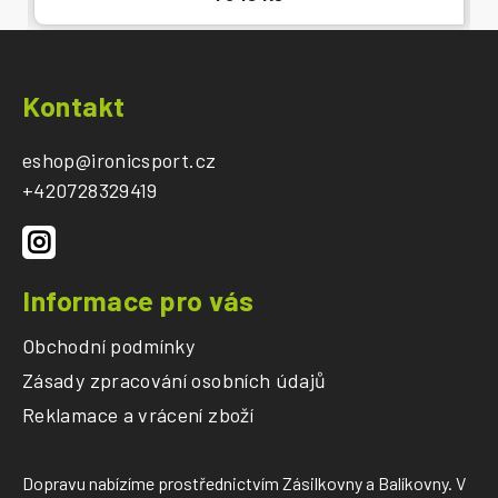
Z
á
Kontakt
p
a
eshop
@
ironicsport.cz
t
+420728329419
í
Informace pro vás
Obchodní podmínky
Zásady zpracování osobních údajů
Reklamace a vrácení zboží
Dopravu nabízíme prostřednictvím Zásilkovny a Balíkovny. V