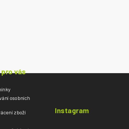
 pro vás
ínky
vání osobních
Instagram
ácení zboží