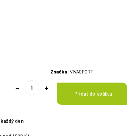
Značka:
VIVASPORT
−
+
e
každý den
a
nad 1 500 Kč