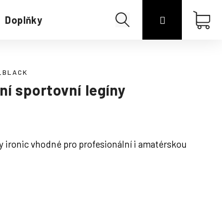
Hledat
Přihlášení
Náku
Doplňky
Merino
koší
_BLACK
í sportovní legíny
 ironic vhodné pro profesionální i amatérskou