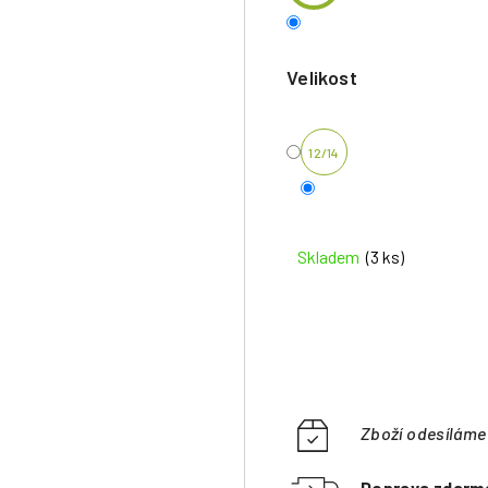
Velikost
12/14
Skladem
(3 ks)
Zboží odesílám
Doprava zdarm