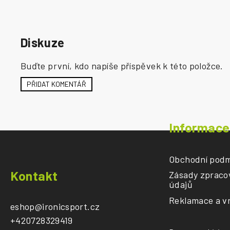
Diskuze
Buďte první, kdo napíše příspěvek k této položce.
PŘIDAT KOMENTÁŘ
Informace
Obchodní podm
Z
Kontakt
Zásady zpraco
á
údajů
p
Reklamace a vr
a
eshop
@
ironicsport.cz
t
+420728329419