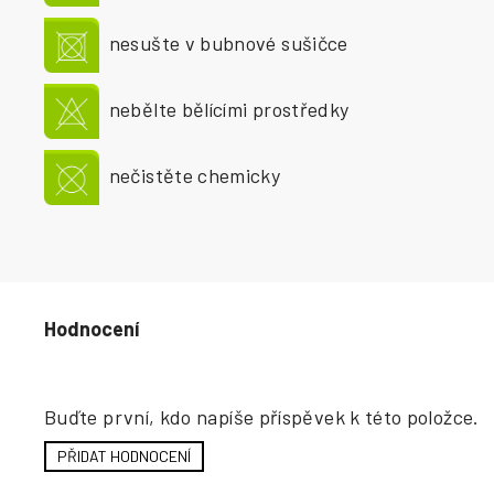
nesušte v bubnové sušičce
nebělte bělícími prostředky
nečistěte chemicky
Hodnocení produktu
Buďte první, kdo napíše příspěvek k této položce.
PŘIDAT HODNOCENÍ