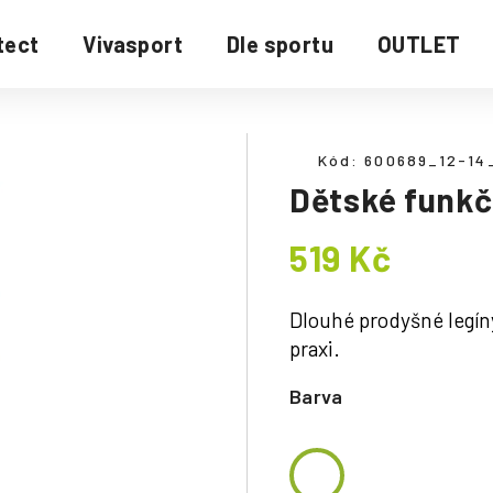
tect
Vivasport
Dle sportu
OUTLET
Kód:
600689_12-14
Dětské funkčn
519 Kč
Měrná
cena:
Dlouhé prodyšné legíny
praxi.
Barva