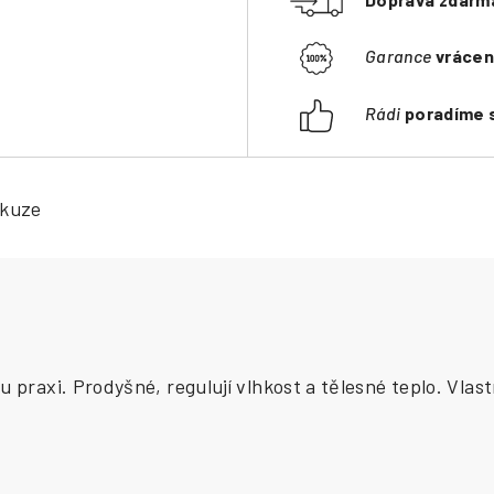
Garance
vrácen
Rádi
poradíme 
skuze
ou praxi. Prodyšné, regulují vlhkost a tělesné teplo. V