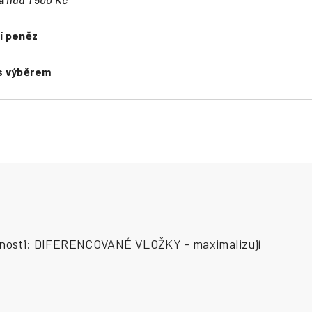
í peněz
s výběrem
lastnosti: DIFERENCOVANÉ VLOŽKY - maximalizují