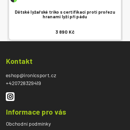
Dětské lyžařské triko s certifikací proti prořezu
hranami lyží při pádu
3 890 Kč
Z
á
Kontakt
p
a
eshop
@
ironicsport.cz
t
+420728329419
í
Informace pro vás
Obchodní podmínky