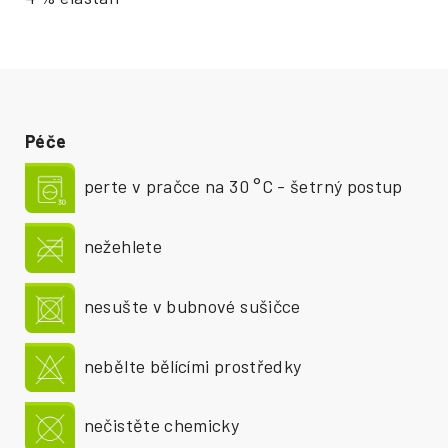
Péče
perte v pračce na 30 °C - šetrný postup
nežehlete
nesušte v bubnové sušičce
nebělte bělícími prostředky
nečistěte chemicky