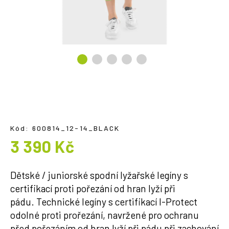
a
j
í
t
?
HLEDAT
Kód:
600814_12-14_BLACK
3 390 Kč
Měrná
cena:
Dětské / juniorské spodní lyžařské legíny s
certifikací proti pořezání od hran lyží při
pádu. Technické legíny s certifikací I-Protect
odolné proti prořezání, navržené pro ochranu
před pořezáním od hran lyží při pádu při zachování