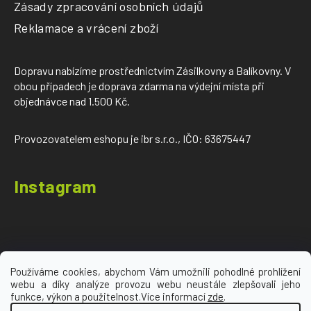
Zásady zpracování osobních údajů
Reklamace a vrácení zboží
Dopravu nabízíme prostřednictvím Zásilkovny a Balíkovny. V
obou případech je doprava zdarma na výdejní místa při
objednávce nad 1.500 Kč.
Provozovatelem eshopu je ibr s.r.o., IČO: 63675447
Instagram
Používáme cookies, abychom Vám umožnili pohodlné prohlížení
webu a díky analýze provozu webu neustále zlepšovali jeho
Sledovat na Instagramu
funkce, výkon a použitelnost.Více informací
zde
.