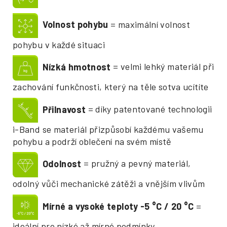
Volnost pohybu
= maximální volnost
pohybu v každé situaci
Nízká hmotnost
= velmi lehký materiál při
zachování funkčnosti, který na těle sotva ucítíte
Přilnavost
= díky patentované technologii
i-Band se materiál přizpůsobí každému vašemu
pohybu a podrží oblečení na svém místě
Odolnost
= pružný a pevný materiál,
odolný vůči mechanické zátěži a vnějším vlivům
Mírné a vysoké teploty -5
°
C / 20
°
C
=
ideální pro nízké až mírné podmínky