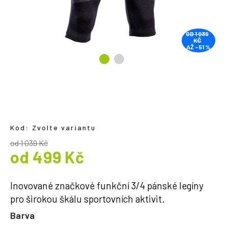
a
j
OD 1 039
í
KČ
AŽ –51 %
t
?
HLEDAT
Kód:
Zvolte variantu
od 1 039 Kč
od
499 Kč
Měrná
cena:
Inovované značkové funkční 3/4 pánské legíny
pro širokou škálu sportovních aktivit.
Barva