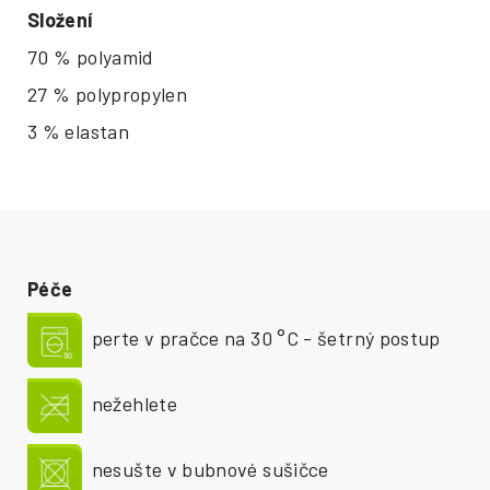
Složení
70 % polyamid
27 % polypropylen
3 % elastan
Péče
perte v pračce na 30 °C - šetrný postup
nežehlete
nesušte v bubnové sušičce