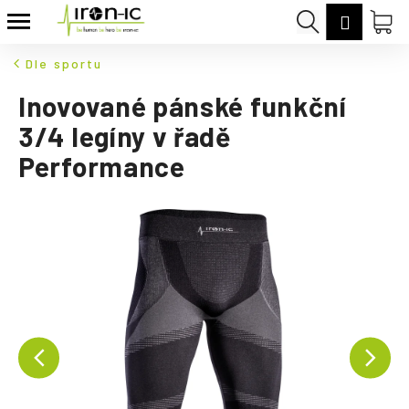
K
Přejít
Hledat
Nák
Přihláš
na
o
Zpět
Zpět
obsah
koš
š
Dle sportu
í
C
Inovované pánské funkční
k
o
3/4 legíny v řadě
p
Performance
o
t
ř
e
b
u
j
e
t
e
n