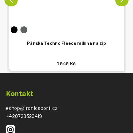
Pánská Techno Fleece mikina na zip
1 949 Kč
Z
á
Kontakt
p
a
eshop
@
ironicsport.cz
t
+420728329419
í