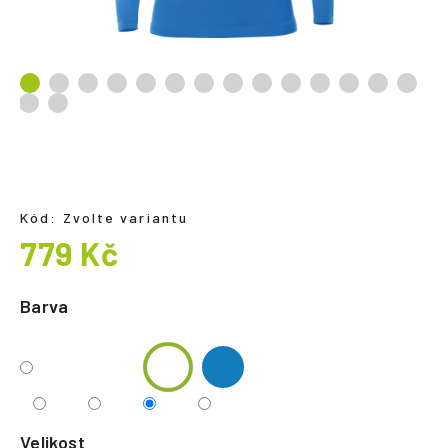
a
j
í
t
?
Kód:
Zvolte variantu
HLEDAT
779 Kč
Měrná
cena:
Barva
Velikost