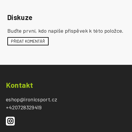
Diskuze
Buďte první, kdo napíše příspěvek k této položce.
PŘIDAT KOMENTÁŘ
Z
á
Kontakt
p
a
eshop
@
ironicsport.cz
t
+420728329419
í