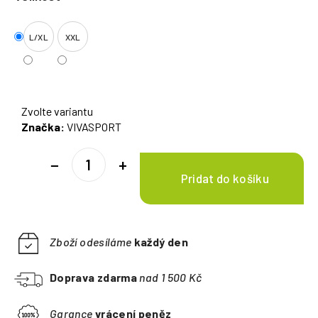
L/XL
XXL
Zvolte variantu
Značka:
VIVASPORT
−
+
Zboží odesíláme
každý den
Doprava zdarma
nad 1 500 Kč
Garance
vrácení peněz