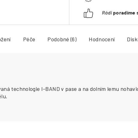
Rádi
poradíme 
ožení
Péče
Podobné (6)
Hodnocení
Dis
vaná technologie I-BAND v pase a na dolním lemu nohavic
ělu.