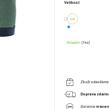
Velikost
S/M
Skladem
(1 ks)
Zboží odesílám
Doprava zdarm
Garance
vrácen