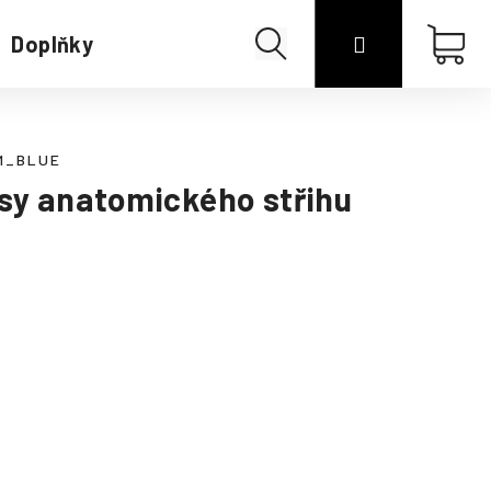
Hledat
Přihlášení
Náku
Doplňky
Merino
koší
M_BLUE
sy anatomického střihu