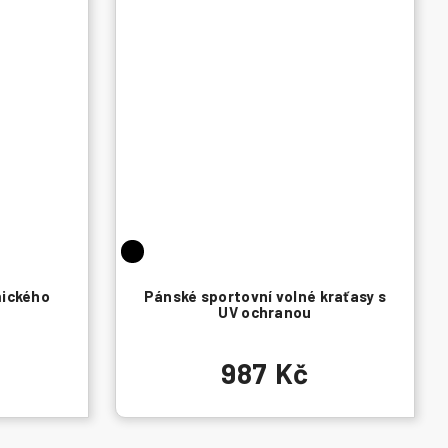
mického
Pánské sportovní volné kraťasy s
UV ochranou
987 Kč