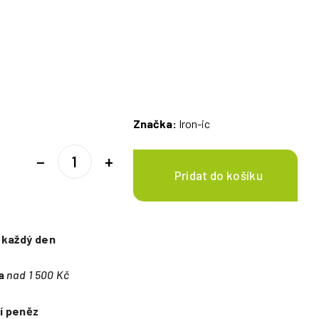
Značka:
Iron-ic
−
+
e
každý den
a
nad 1 500 Kč
í peněz