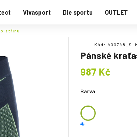
tect
Vivasport
Dle sportu
OUTLET
o střihu
Kód:
400748_S-
Pánské kraťa
987 Kč
Měrná
cena:
Barva