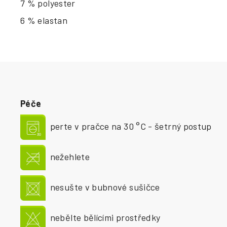
7 % polyester
6 % elastan
Péče
perte v pračce na 30 °C - šetrný postup
nežehlete
nesušte v bubnové sušičce
nebělte bělícími prostředky