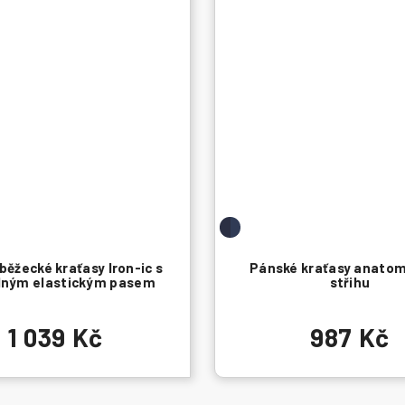
běžecké kraťasy Iron-ic s
Pánské kraťasy anato
lným elastickým pasem
střihu
1 039 Kč
987 Kč