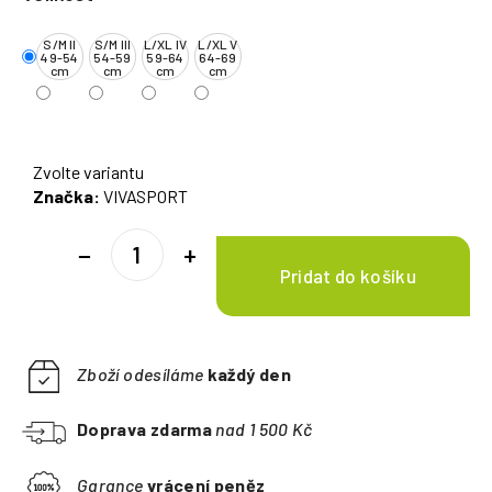
S/M II
S/M III
L/XL IV
L/XL V
49-54
54-59
59-64
64-69
cm
cm
cm
cm
Zvolte variantu
Značka:
VIVASPORT
−
+
Zboží odesíláme
každý den
Doprava zdarma
nad 1 500 Kč
Garance
vrácení peněz