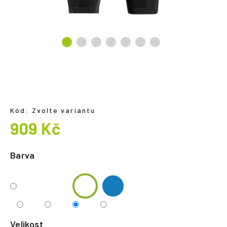
a
j
í
t
?
Kód:
Zvolte variantu
HLEDAT
909 Kč
Měrná
cena:
Barva
Velikost