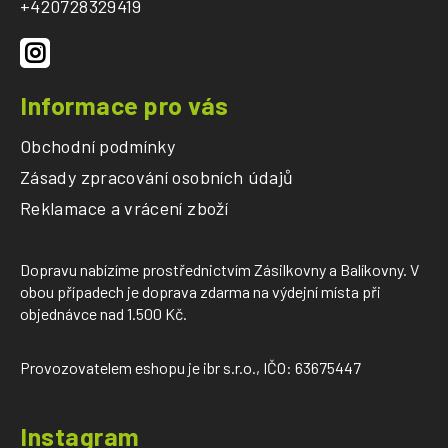
t
+420728329419
í
Informace pro vás
Obchodní podmínky
Zásady zpracování osobních údajů
Reklamace a vrácení zboží
Dopravu nabízíme prostřednictvím Zásilkovny a Balíkovny. V
obou případech je doprava zdarma na výdejní místa při
objednávce nad 1.500 Kč.
Provozovatelem eshopu je ibr s.r.o., IČO: 63675447
Instagram