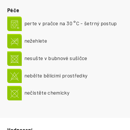
Péče
perte v pračce na 30 °C - šetrný postup
nežehlete
nesušte v bubnové sušičce
nebělte bělícími prostředky
nečistěte chemicky