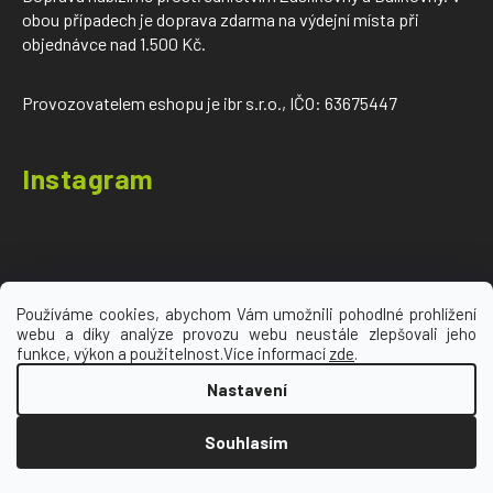
obou případech je doprava zdarma na výdejní místa při
objednávce nad 1.500 Kč.
Provozovatelem eshopu je ibr s.r.o., IČO: 63675447
Instagram
Používáme cookies, abychom Vám umožnili pohodlné prohlížení
webu a díky analýze provozu webu neustále zlepšovali jeho
Sledovat na Instagramu
funkce, výkon a použitelnost.Více informací
zde
.
Nastavení
Vytvořil Shoptet
Souhlasím
Copyright 2026
Ironic Sport
. Všechna práva
vyhrazena.