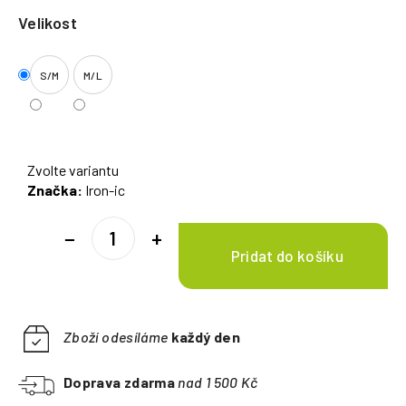
Velikost
S/M
M/L
Zvolte variantu
Značka:
Iron-ic
−
+
Zboží odesíláme
každý den
Doprava zdarma
nad 1 500 Kč