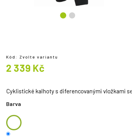
a
j
í
t
?
Kód:
Zvolte variantu
2 339 Kč
HLEDAT
Měrná
cena:
Cyklistické kalhoty s diferencovanými vložkami se č
Barva