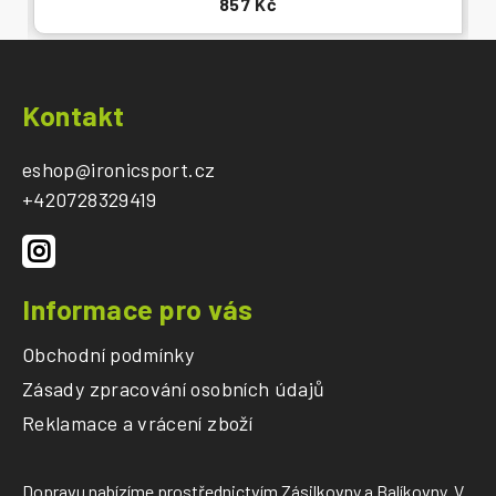
857 Kč
Z
á
Kontakt
p
a
eshop
@
ironicsport.cz
t
+420728329419
í
Informace pro vás
Obchodní podmínky
Zásady zpracování osobních údajů
Reklamace a vrácení zboží
Dopravu nabízíme prostřednictvím Zásilkovny a Balíkovny. V