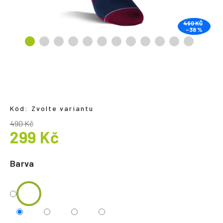
a
j
490 KČ
–38 %
í
t
?
Kód:
Zvolte variantu
HLEDAT
490 Kč
299 Kč
Měrná
cena:
Barva