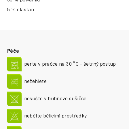
5 % elastan
Péče
perte v pračce na 30 °C - šetrný postup
nežehlete
nesušte v bubnové sušičce
nebělte bělícími prostředky