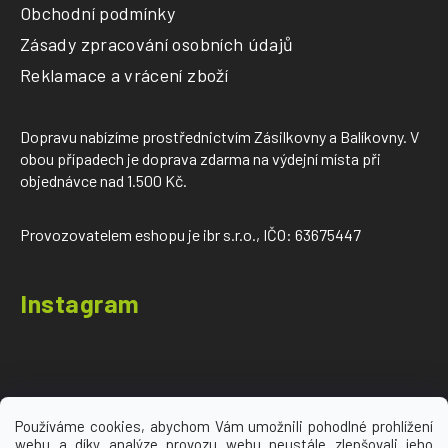
Obchodní podmínky
Zásady zpracování osobních údajů
Reklamace a vrácení zboží
Dopravu nabízíme prostřednictvím Zásilkovny a Balíkovny. V
obou případech je doprava zdarma na výdejní místa při
objednávce nad 1.500 Kč.
Provozovatelem eshopu je ibr s.r.o., IČO: 63675447
Instagram
Používáme cookies, abychom Vám umožnili pohodlné prohlížení
webu a díky analýze provozu webu neustále zlepšovali jeho
Sledovat na Instagramu