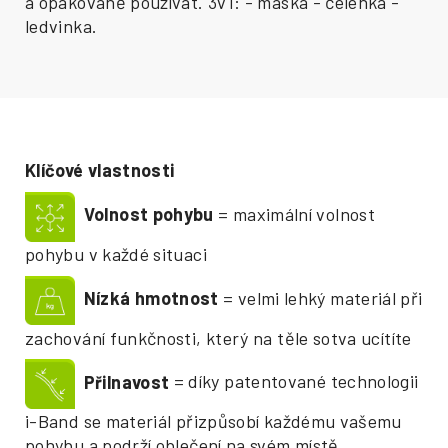
a opakovaně používat. 3v1: - maska - čelenka -
ledvinka.
Klíčové vlastnosti
Volnost pohybu
= maximální volnost
pohybu v každé situaci
Nízká hmotnost
= velmi lehký materiál při
zachování funkčnosti, který na těle sotva ucítíte
Přilnavost
= díky patentované technologii
i-Band se materiál přizpůsobí každému vašemu
pohybu a podrží oblečení na svém místě