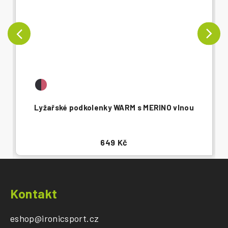
Lyžařské podkolenky WARM s MERINO vlnou
649 Kč
Z
á
Kontakt
p
a
eshop
@
ironicsport.cz