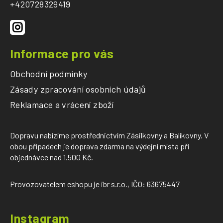
t
+420728329419
í
Informace pro vás
Obchodní podmínky
Zásady zpracování osobních údajů
Reklamace a vrácení zboží
Dopravu nabízíme prostřednictvím Zásilkovny a Balíkovny. V
obou případech je doprava zdarma na výdejní místa při
objednávce nad 1.500 Kč.
Provozovatelem eshopu je ibr s.r.o., IČO: 63675447
Instagram