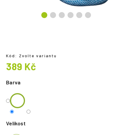
a
j
í
t
?
Kód:
Zvolte variantu
389 Kč
HLEDAT
Měrná
cena:
Barva
Velikost