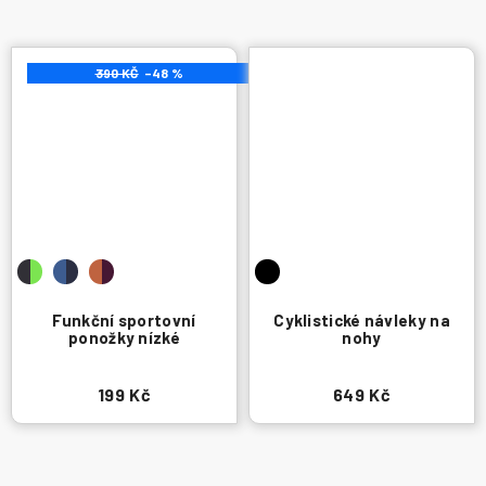
390 KČ
–48 %
Funkční sportovní
Cyklistické návleky na
ponožky nízké
nohy
199 Kč
649 Kč