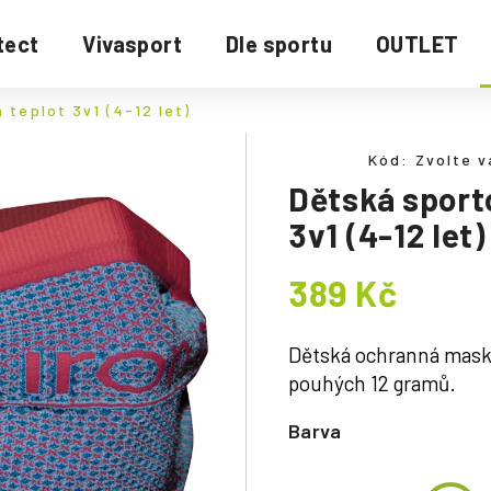
tect
Vivasport
Dle sportu
OUTLET
 teplot 3v1 (4-12 let)
Kód:
Zvolte v
Dětská sport
3v1 (4-12 let)
389 Kč
Měrná
cena:
Dětská ochranná maska 
pouhých 12 gramů.
Barva