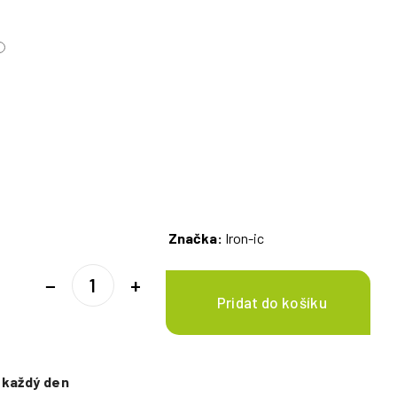
Značka:
Iron-ic
−
+
e
každý den