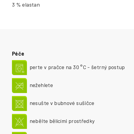
3 % elastan
Péče
perte v pračce na 30 °C - šetrný postup
nežehlete
nesušte v bubnové sušičce
nebělte bělícími prostředky