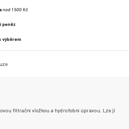
a
nad 1 500 Kč
í peněz
s výběrem
kuze
ou filtrační vložkou a hydrofobní úpravou. Lze ji