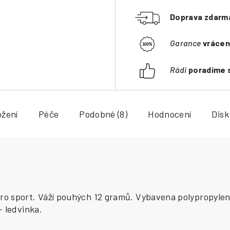
Doprava zdarm
Garance
vrácen
Rádi
poradíme 
ožení
Péče
Podobné (8)
Hodnocení
Dis
o sport. Váží pouhých 12 gramů. Vybavena polypropylenov
- ledvinka.