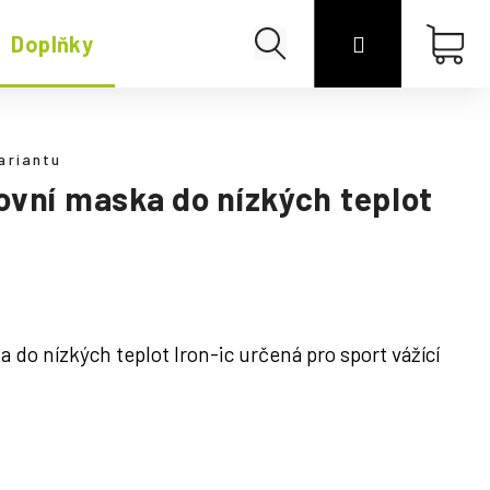
Hledat
Přihlášení
Náku
Doplňky
Merino
koší
ariantu
ovní maska do nízkých teplot
do nízkých teplot Iron-ic určená pro sport vážící