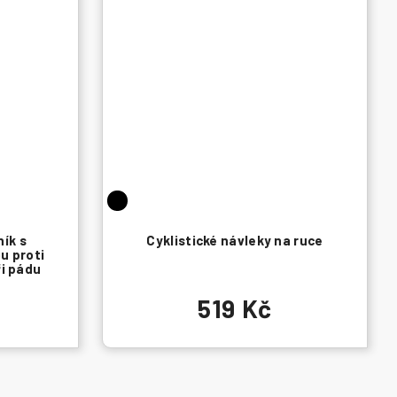
ník s
Cyklistické návleky na ruce
u proti
ři pádu
519 Kč