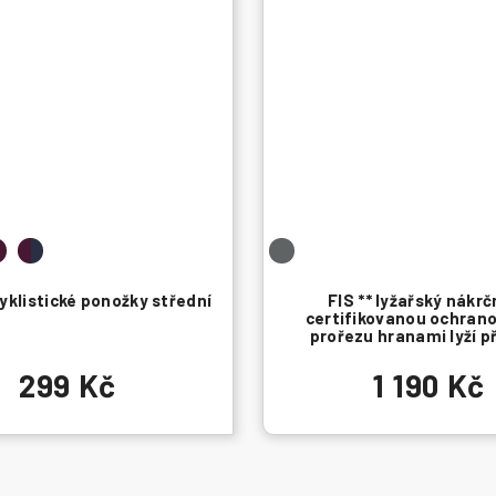
yklistické ponožky střední
FIS ** lyžařský nákrč
certifikovanou ochrano
prořezu hranami lyží p
299 Kč
1 190 Kč