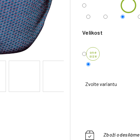
Velikost
one
size
Zvolte variantu
Zboží odesílám