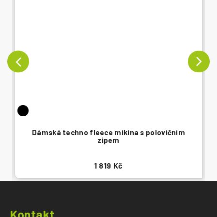
Dámská techno fleece mikina s polovičním
zipem
1 819 Kč
Z
á
Kontakt