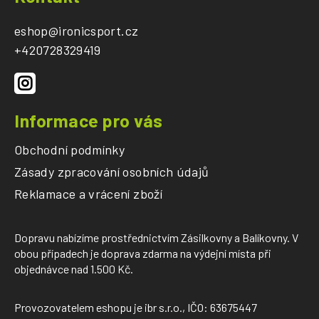
p
a
eshop
@
ironicsport.cz
t
+420728329419
í
Informace pro vás
Obchodní podmínky
Zásady zpracování osobních údajů
Reklamace a vrácení zboží
Dopravu nabízíme prostřednictvím Zásilkovny a Balíkovny. V
obou případech je doprava zdarma na výdejní místa při
objednávce nad 1.500 Kč.
Provozovatelem eshopu je ibr s.r.o., IČO: 63675447