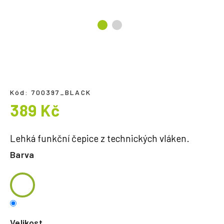
a
j
í
t
?
Kód:
700397_BLACK
389 Kč
HLEDAT
Měrná
cena:
Lehká funkční čepice z technických vláken.
Barva
Velikost