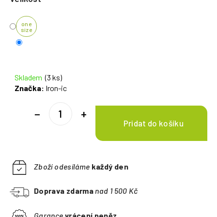
one
size
Skladem
(3 ks)
Značka:
Iron-ic
−
+
Zboží odesíláme
každý den
Doprava zdarma
nad 1 500 Kč
Garance
vrácení peněz