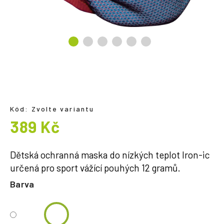
a
j
í
t
?
Kód:
Zvolte variantu
HLEDAT
389 Kč
Měrná
cena:
Dětská ochranná maska do nízkých teplot Iron-ic
určená pro sport vážící pouhých 12 gramů.
Barva