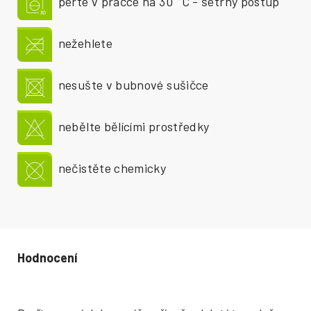
perte v pračce na 30 °C - šetrný postup
nežehlete
nesušte v bubnové sušičce
nebělte bělícími prostředky
nečistěte chemicky
Hodnocení produktu