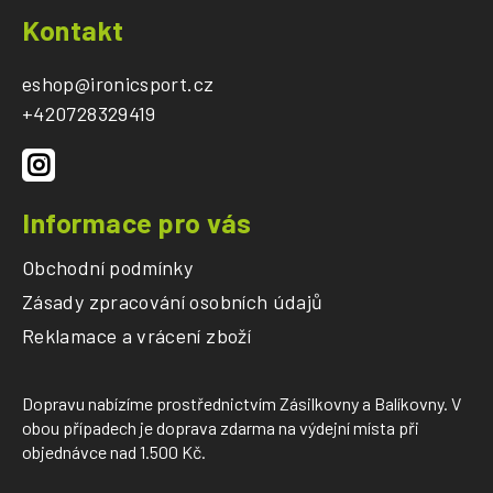
Z
á
Kontakt
p
a
eshop
@
ironicsport.cz
t
+420728329419
í
Informace pro vás
Obchodní podmínky
Zásady zpracování osobních údajů
Reklamace a vrácení zboží
Dopravu nabízíme prostřednictvím Zásilkovny a Balíkovny. V
obou případech je doprava zdarma na výdejní místa při
objednávce nad 1.500 Kč.