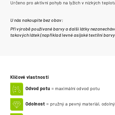
Určeno pro aktivní pohyb na lyžích v nízkých teplot
U nás nakoupíte bez obav:
Při výrobě používané barvy a další látky nezanecháva
takových látek (například levné asijské textilní barv
Klíčové vlastnosti
Odvod potu
= maximální odvod potu
Odolnost
= pružný a pevný materiál, odolný