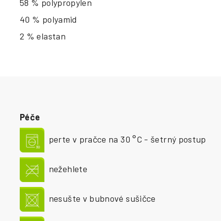
58 % polypropylen
40 % polyamid
2 % elastan
Péče
perte v pračce na 30 °C - šetrný postup
nežehlete
nesušte v bubnové sušičce