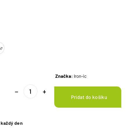
47
Značka:
Iron-ic
−
+
e
každý den