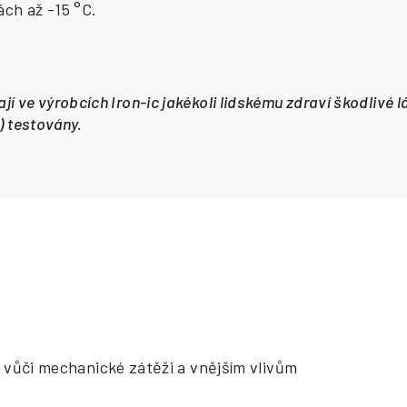
ách až -15 °C.
jí ve výrobcích Iron-ic jakékoli lidskému zdraví škodlivé 
y) testovány.
 vůči mechanické zátěži a vnějším vlivům