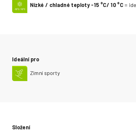
Nízké / chladné teploty -15
°
C/ 10
°
C
= ide
Ideální pro
Zimní sporty
Složení