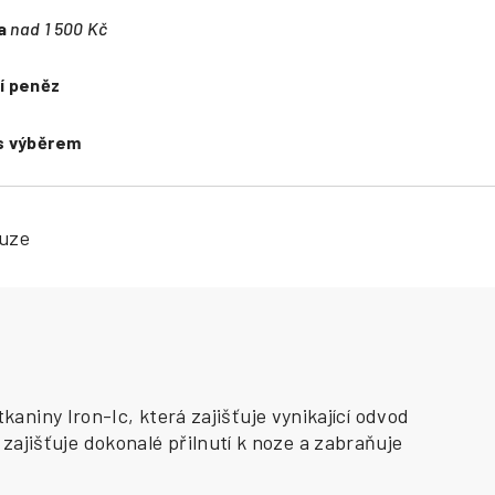
a
nad 1 500 Kč
í peněz
s výběrem
kuze
niny Iron-Ic, která zajišťuje vynikající odvod
 zajišťuje dokonalé přilnutí k noze a zabraňuje