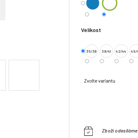
Velikost
35/38
39/41
42/44
45/
Zvolte variantu
Zboží odesílám