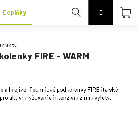
Hledat
Přihlášení
Náku
Doplňky
Merino
koší
ariantu
kolenky FIRE - WARM
é a hřejivé. Technické podkolenky FIRE italské
ro aktivní lyžování a intenzivní zimní výlety.