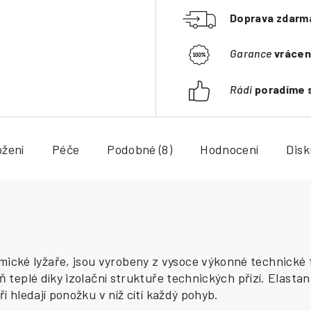
Doprava zdarm
Garance
vrácen
Rádi
poradíme 
ožení
Péče
Podobné (8)
Hodnocení
Dis
ké lyžaře, jsou vyrobeny z vysoce výkonné technické tka
ň teplé díky izolační struktuře technických přízí. Elastan
ří hledají ponožku v níž cítí každý pohyb.