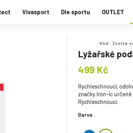
tect
Vivasport
Dle sportu
OUTLET
Kód:
Zvolte v
Lyžařské pod
499 Kč
Měrná
cena:
Rychleschnoucí, odoln
značky Iron-ic určené p
Rychleschnoucí.
Barva