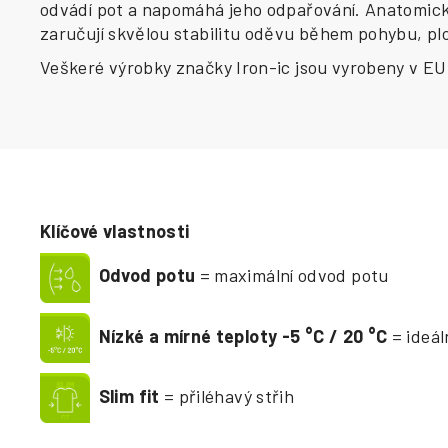
odvádí pot a napomáhá jeho odpařování. Anatomické
zaručují skvělou stabilitu oděvu během pohybu, pl
Veškeré výrobky značky Iron-ic jsou vyrobeny v EU
Klíčové vlastnosti
Odvod potu
= maximální odvod potu
Nízké a mírné teploty -5
°
C / 20
°
C
= ideá
Slim fit
= přiléhavý střih