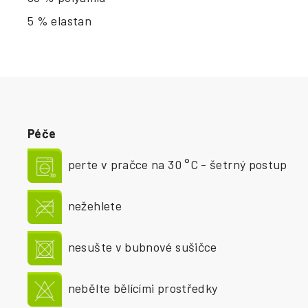
5 % elastan
Péče
perte v pračce na 30 °C - šetrný postup
nežehlete
nesušte v bubnové sušičce
nebělte bělícími prostředky