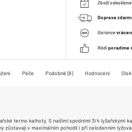
Zboží odesílám
Doprava zdarm
Garance
vrácen
Rádi
poradíme 
ožení
Péče
Podobné (8)
Hodnocení
Dis
ařské termo kalhoty. S našimi spodními 3/4 lyžařskými k
ohy zůstavají v maximálním pohodlí i při celodenním lyžo