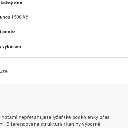
e
každý den
a
nad 1 500 Kč
í peněz
s výběrem
kuze
alhotami nepřetahujete lyžařské podkolenky přes
vání. Diferencovaná struktura tkaniny výborně