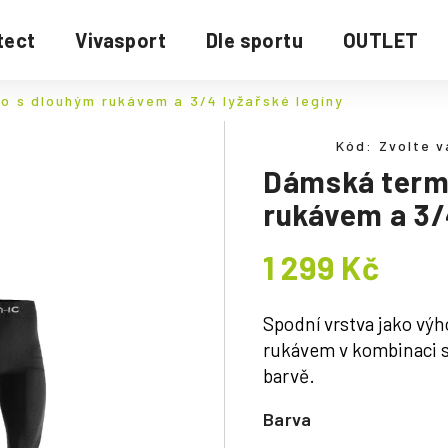
tect
Vivasport
Dle sportu
OUTLET
o s dlouhým rukávem a 3/4 lyžařské legíny
Kód:
Zvolte v
Dámská termo
rukávem a 3/4
1 299 Kč
Měrná
cena:
Spodní vrstva jako vý
rukávem v kombinaci s 
barvě.
Barva