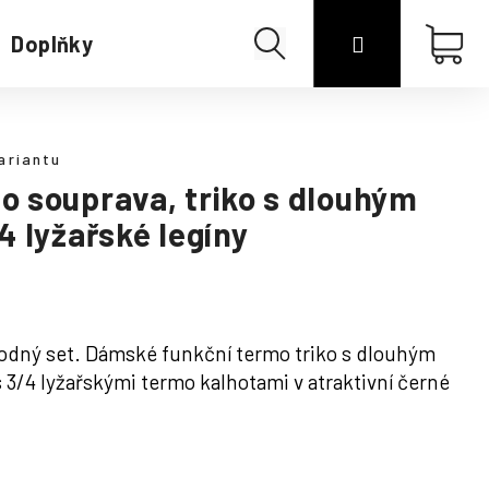
Hledat
Přihlášení
Náku
Doplňky
Merino
koší
ariantu
 souprava, triko s dlouhým
 lyžařské legíny
hodný set. Dámské funkční termo triko s dlouhým
3/4 lyžařskými termo kalhotami v atraktivní černé