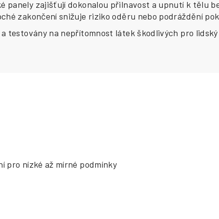
 panely zajišťují dokonalou přilnavost a upnutí k tělu
oché zakončení snižuje riziko oděru nebo podráždění po
 a testovány na nepřítomnost látek škodlivých pro lidsk
lní pro nízké až mírné podmínky