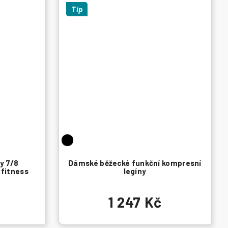
Tip
y 7/8
Dámské běžecké funkční kompresní
 fitness
legíny
1 247 Kč