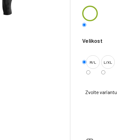
Velikost
M/L
L/XL
Zvolte variantu