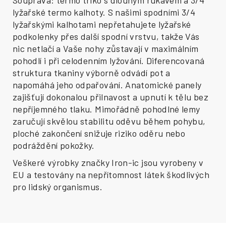
Souprava: termo triko s dlouhým rukávem a 3/4
lyžařské termo kalhoty. S našimi spodními 3/4
lyžařskými kalhotami nepřetahujete lyžařské
podkolenky přes další spodní vrstvu, takže Vás
nic netlačí a Vaše nohy zůstavají v maximálním
pohodlí i při celodenním lyžování. Diferencovaná
struktura tkaniny výborně odvádí pot a
napomáhá jeho odpařování. Anatomické panely
zajišťují dokonalou přilnavost a upnutí k tělu bez
nepříjemného tlaku. Mimořádně pohodlné lemy
zaručují skvělou stabilitu oděvu během pohybu,
ploché zakončení snižuje riziko oděru nebo
podráždění pokožky.
Veškeré výrobky značky Iron-ic jsou vyrobeny v
EU a testovány na nepřítomnost látek škodlivých
pro lidský organismus.