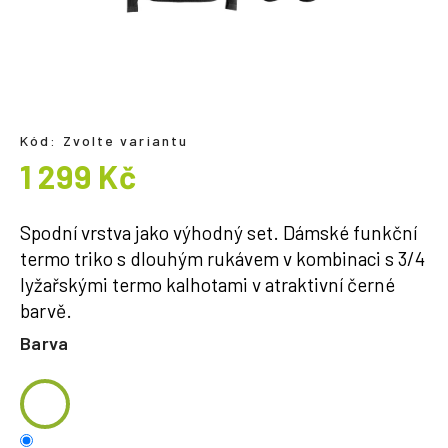
a
j
í
t
?
Kód:
Zvolte variantu
1 299 Kč
Měrná
cena:
Spodní vrstva jako výhodný set. Dámské funkční
HLEDAT
termo triko s dlouhým rukávem v kombinaci s 3/4
lyžařskými termo kalhotami v atraktivní černé
barvě.
Barva