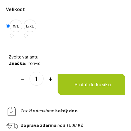
Velikost
M/L
L/XL
Zvolte variantu
Značka:
Iron-ic
−
+
Zboží odesíláme
každý den
Doprava zdarma
nad 1 500 Kč