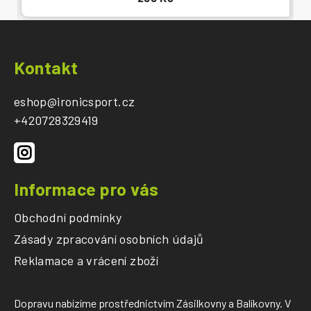
Z
á
Kontakt
p
a
eshop
@
ironicsport.cz
t
+420728329419
í
Informace pro vás
Obchodní podmínky
Zásady zpracování osobních údajů
Reklamace a vrácení zboží
Dopravu nabízíme prostřednictvím Zásilkovny a Balíkovny. V