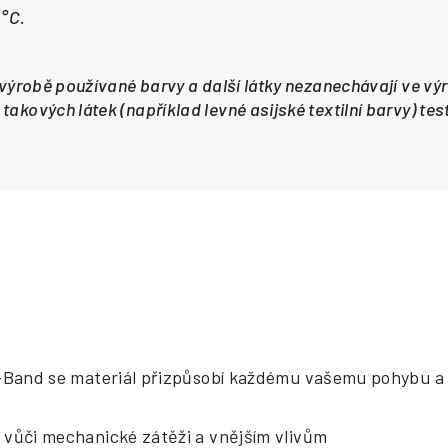
 °C.
i výrobě používané barvy a další látky nezanechávají ve výr
takových látek (například levné asijské textilní barvy) te
i-Band se materiál přizpůsobí každému vašemu pohybu a 
 vůči mechanické zátěži a vnějším vlivům