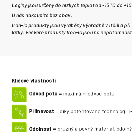
Legíny jsou určeny do nízkých teplot od -15 °C do +10
U nás nakoupíte bez obav:
Iron-ic produkty jsou vyráběny výhradně v Itálii a př
látky. Veškeré produkty Iron-ic jsou na nepřítomnost 
Klíčové vlastnosti
Odvod potu
= maximální odvod potu
Přilnavost
= díky patentované technologii 
Odolnost
= pružný a pevný materiál, odolný