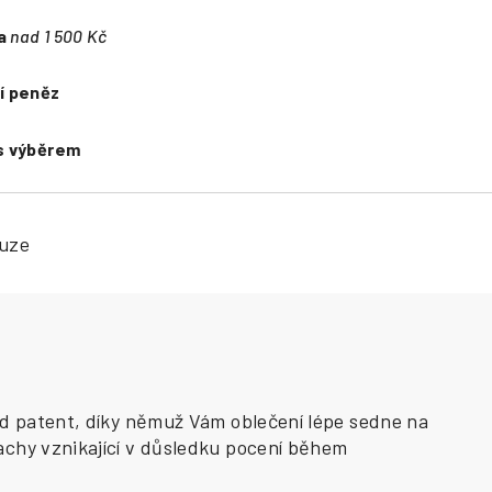
a
nad 1 500 Kč
í peněz
s výběrem
kuze
nd patent, díky němuž Vám oblečení lépe sedne na
achy vznikající v důsledku pocení během