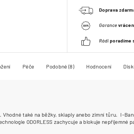
Doprava zdarm
Garance
vrácen
Rádi
poradíme 
ožení
Péče
Podobné (8)
Hodnocení
Dis
t. Vhodné také na běžky, skiaply anebo zimní tůru. I-Ba
. Technologie ODORLESS zachycuje a blokuje nepříjemné p