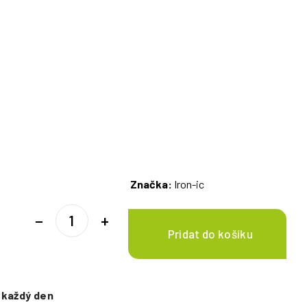
Značka:
Iron-ic
−
+
e
každý den