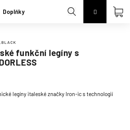
Hledat
Přihlášení
Náku
Doplňky
Merino
koší
_BLACK
ské funkční legíny s
 ODORLESS
cké legíny italeské značky Iron-ic s technologií