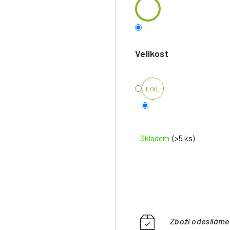
Velikost
L/XL
Skladem
(>5 ks)
Zboží odesílám