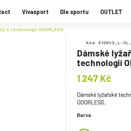
tect
Vivasport
Dle sportu
OUTLET
íny s technologií ODORLESS
Kód:
610643_L-XL
Dámské lyžař
technologií
1 247 Kč
Měrná
cena:
Dámské lyžařské techni
ODORLESS.
Barva