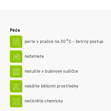
Péče
perte v pračce na 30 °C - šetrný postup
nežehlete
nesušte v bubnové sušičce
nebělte bělícími prostředky
nečistěte chemicky