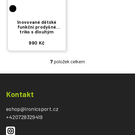
Inovované dětské
funkční prodyšné
triko s dlouhým
rukávem
990 Kč
7
položek celkem
O
v
l
á
Z
d
á
Kontakt
a
p
c
a
eshop
@
ironicsport.cz
í
t
+420728329419
p
r
í
v