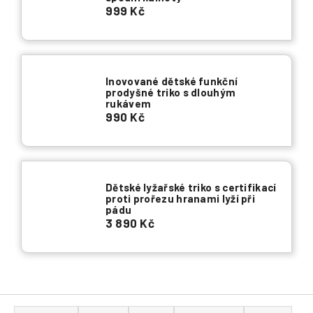
999 Kč
a
j
í
t
Inovované dětské funkční
?
prodyšné triko s dlouhým
rukávem
990 Kč
HLEDAT
Dětské lyžařské triko s certifikací
proti prořezu hranami lyží při
pádu
3 890 Kč
Ř