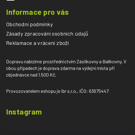
k
y
Informace pro vás
v
ý
Obchodní podmínky
p
Zásady zpracování osobních údajů
i
s
Reklamace a vrácení zboží
u
Dopravu nabízíme prostřednictvím Zásilkovny a Balíkovny. V
obou případech je doprava zdarma na výdejní místa při
objednávce nad 1.500 Kč.
Provozovatelem eshopu je ibr s.r.o., IČO: 63675447
Instagram