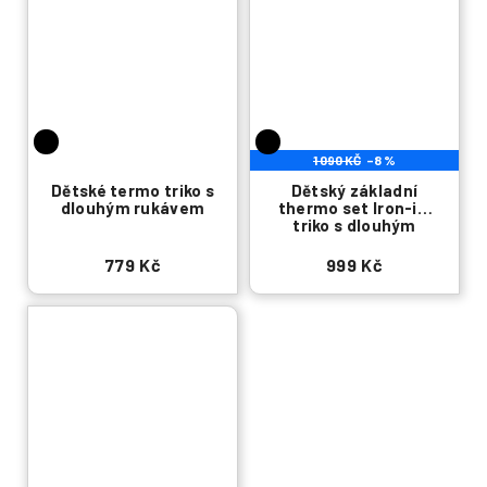
1 090 KČ
–8 %
Dětské termo triko s
Dětský základní
dlouhým rukávem
thermo set Iron-ic,
triko s dlouhým
rukávem a spodní
kalhoty
779 Kč
999 Kč