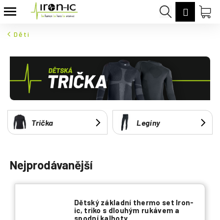
K
Přejít
Hledat
Nák
Přihláš
na
o
Zpět
Zpět
obsah
koš
š
Děti
í
C
k
o
p
o
t
ř
Trička
Legíny
e
b
u
Nejprodávanější
j
e
t
Dětský základní thermo set Iron-
e
ic, triko s dlouhým rukávem a
n
spodní kalhoty