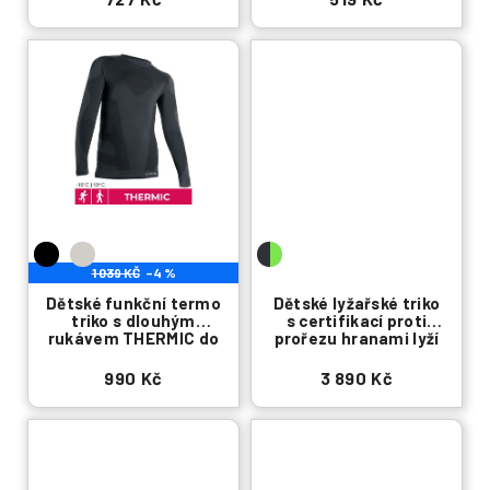
ů
1 039 KČ
–4 %
Dětské funkční termo
Dětské lyžařské triko
triko s dlouhým
s certifikací proti
rukávem THERMIC do
prořezu hranami lyží
nízkých teplot
při pádu
990 Kč
3 890 Kč