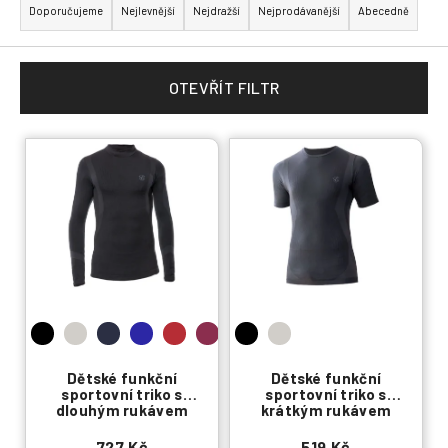
a
Doporučujeme
Nejlevnější
Nejdražší
Nejprodávanější
Abecedně
z
e
n
OTEVŘÍT FILTR
í
p
V
r
ý
o
p
d
i
u
s
k
p
t
r
ů
o
d
u
Dětské funkční
Dětské funkční
sportovní triko s
sportovní triko s
k
dlouhým rukávem
krátkým rukávem
t
727 Kč
519 Kč