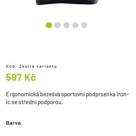
a
j
í
t
?
Kód:
Zvolte variantu
HLEDAT
597 Kč
Měrná
cena:
Ergonomická bezešvá sportovní podprsenka Iron-
ic se střední podporou.
Barva