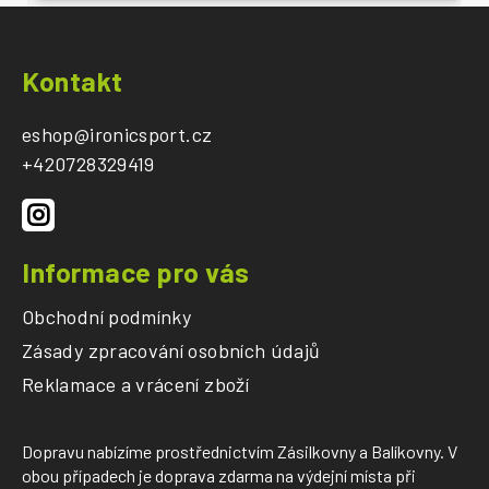
Z
á
Kontakt
p
a
eshop
@
ironicsport.cz
t
+420728329419
í
Informace pro vás
Obchodní podmínky
Zásady zpracování osobních údajů
Reklamace a vrácení zboží
Dopravu nabízíme prostřednictvím Zásilkovny a Balíkovny. V
obou případech je doprava zdarma na výdejní místa při