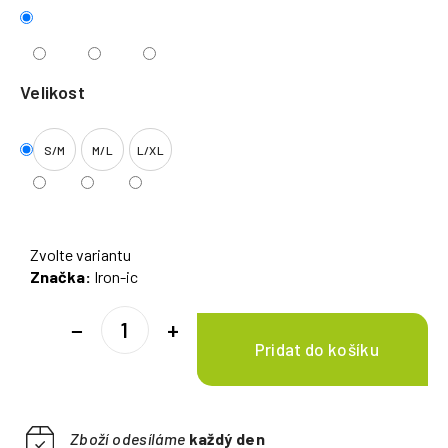
Velikost
S/M
M/L
L/XL
Zvolte variantu
Značka:
Iron-ic
−
+
Zboží odesíláme
každý den