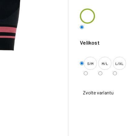
Velikost
S/M
M/L
L/XL
Zvolte variantu