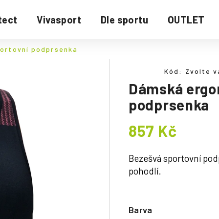
tect
Vivasport
Dle sportu
OUTLET
ortovní podprsenka
Kód:
Zvolte v
Dámská ergo
podprsenka
857 Kč
Měrná
cena:
Bezešvá sportovní pod
pohodlí.
Barva