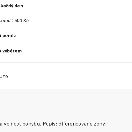
e
každý den
a
nad 1 500 Kč
í peněz
s výběrem
kuze
a volnost pohybu. Popis: diferencované zóny,