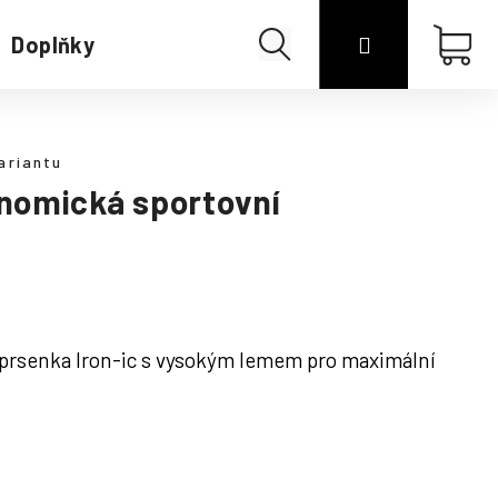
Hledat
Přihlášení
Náku
Doplňky
Merino
koší
ariantu
nomická sportovní
prsenka Iron-ic s vysokým lemem pro maximální