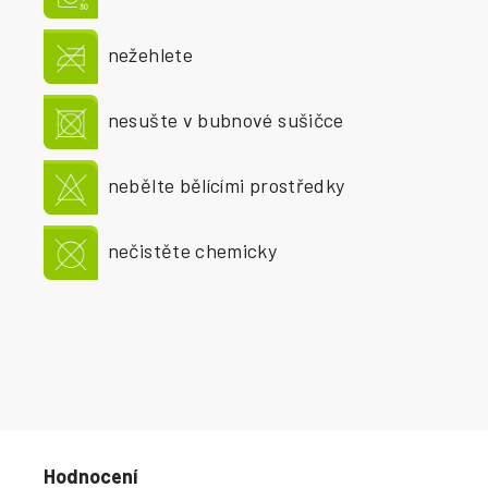
nežehlete
nesušte v bubnové sušičce
nebělte bělícími prostředky
nečistěte chemicky