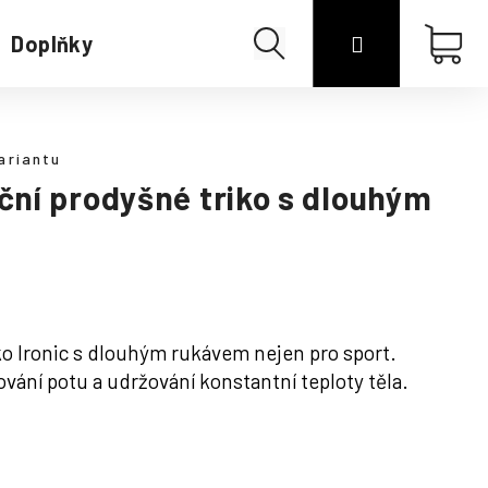
Hledat
Přihlášení
Náku
Doplňky
Merino
koší
ariantu
ní prodyšné triko s dlouhým
ko Ironic s dlouhým rukávem nejen pro sport.
ání potu a udržování konstantní teploty těla.