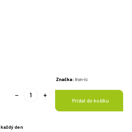
Značka:
Iron-ic
−
+
e
každý den