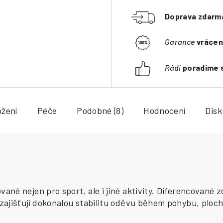
Doprava zdarm
Garance
vrácen
Rádi
poradíme 
ožení
Péče
Podobné (8)
Hodnocení
Dis
é nejen pro sport, ale i jiné aktivity. Diferencované zó
zajišťují dokonalou stabilitu oděvu během pohybu, ploch