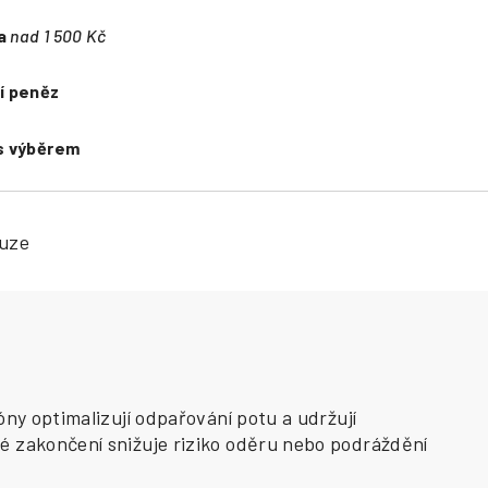
a
nad 1 500 Kč
í peněz
s výběrem
kuze
ny optimalizují odpařování potu a udržují
é zakončení snižuje riziko oděru nebo podráždění