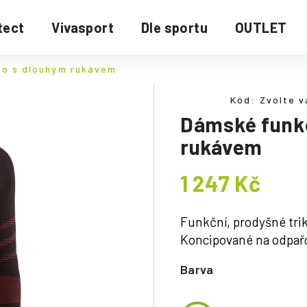
tect
Vivasport
Dle sportu
OUTLET
ko s dlouhým rukávem
Kód:
Zvolte v
Dámské funkč
rukávem
1 247 Kč
Měrná
cena:
Funkční, prodyšné tri
Koncipované na odpařov
Barva