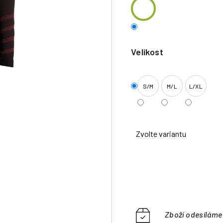
Velikost
S/M
M/L
L/XL
Zvolte variantu
Zboží odesílám