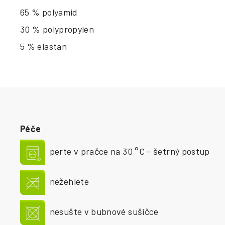
65 % polyamid
30 % polypropylen
5 % elastan
Péče
perte v pračce na 30 °C - šetrný postup
nežehlete
nesušte v bubnové sušičce