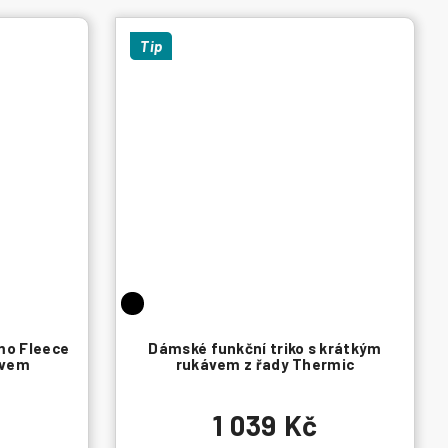
Tip
mo Fleece
Dámské funkční triko s krátkým
ávem
rukávem z řady Thermic
1 039 Kč