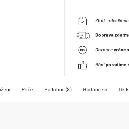
Zboží odesílám
Doprava zdarm
Garance
vrácen
Rádi
poradíme 
ožení
Péče
Podobné (8)
Hodnocení
Dis