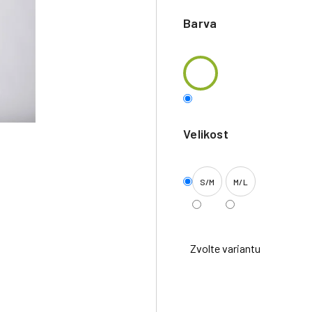
Barva
Velikost
S/M
M/L
Zvolte variantu