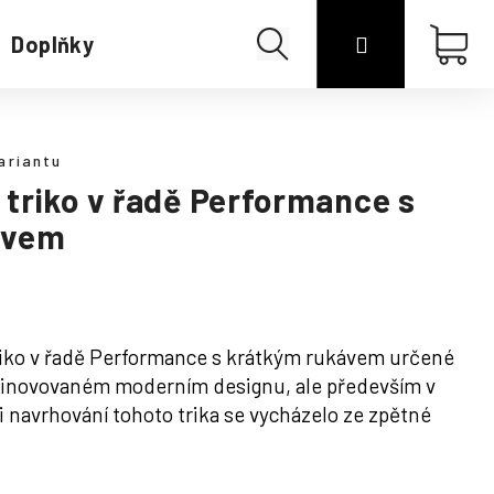
Hledat
Přihlášení
Náku
Doplňky
Merino
koší
ariantu
triko v řadě Performance s
ávem
iko v řadě Performance s krátkým rukávem určené
inovovaném moderním designu, ale především v
 navrhování tohoto trika se vycházelo ze zpětné