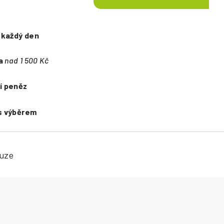
e
každý den
a
nad 1 500 Kč
í peněz
s výběrem
kuze