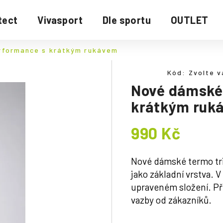
tect
Vivasport
Dle sportu
OUTLET
rformance s krátkým rukávem
Kód:
Zvolte v
Nové dámské 
krátkým ruk
990 Kč
Měrná
cena:
Nové dámské termo tr
jako základní vrstva. V
upraveném složení. Při
vazby od zákazníků.