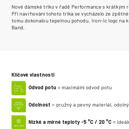
Nové dámské triko v řadě Performance s krátkým r
Při navrhování tohoto trika se vycházelo ze zpětné
tomu dokonalou tepelnou pohodu. Iron-ic logo na kr
Band.
Klíčové vlastnosti
Odvod potu
= maximální odvod potu
Odolnost
= pružný a pevný materiál, odolný
Nízké a mírné teploty -5
°
C / 20
°
C
= ideál