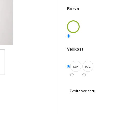
Barva
Velikost
S/M
M/L
Zvolte variantu