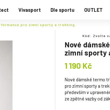
tect
Vivasport
Dle sportu
OUTLET
formance pro zimní sporty a trekking.
Kód:
Zvolte v
Nové dámské 
zimní sporty 
1 190 Kč
Měrná
cena:
Nové dámské termo tri
pro zimní sporty a trek
především v upraveném 
ze zpětné vazby od zá