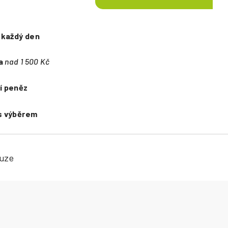
e
každý den
a
nad 1 500 Kč
í peněz
s výběrem
kuze