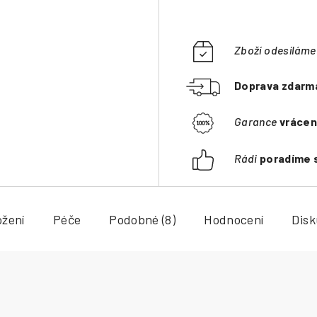
Zboží odesílám
Doprava zdarm
Garance
vrácen
Rádi
poradíme 
ožení
Péče
Podobné (8)
Hodnocení
Dis