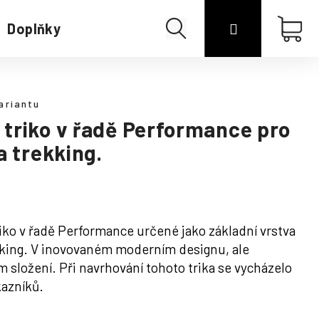
Hledat
Přihlášení
Náku
Doplňky
Merino
koší
ariantu
triko v řadě Performance pro
a trekking.
ko v řadě Performance určené jako základní vrstva
king. V
inovovaném moderním designu, ale
složení. Při navrhování tohoto trika se vycházelo
kazníků.