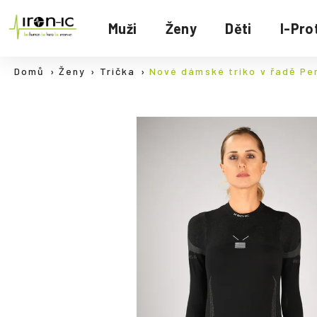
K
Přejít
na
o
Muži
Ženy
Děti
I-Pro
Zpět
Zpět
obsah
š
do
do
í
Domů
Ženy
Trička
Nové dámské triko v řadě Per
C
k
obchodu
obchodu
o
p
o
t
ř
e
b
u
j
e
t
e
n