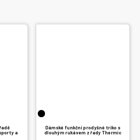
 řadě
Dámské funkční prodyšné triko s
sporty a
dlouhým rukávem z řady Thermic