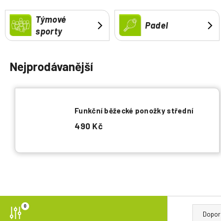
a
Týmové
j
Padel
sporty
í
t
?
Nejprodávanější
Funkční běžecké ponožky střední
HLEDAT
490 Kč
P
Ř
0
o
a
Dopor