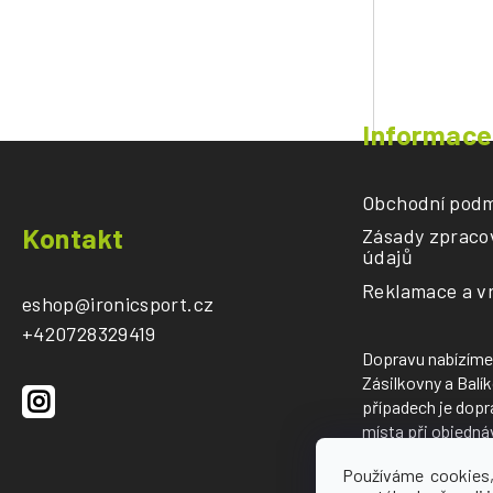
Informace
Obchodní podm
Z
Kontakt
Zásady zpraco
á
údajů
p
Reklamace a vr
a
eshop
@
ironicsport.cz
t
+420728329419
í
Dopravu nabízíme
Zásilkovny a Balí
případech je dopr
místa při objedná
Používáme cookies,
Provozovatelem es