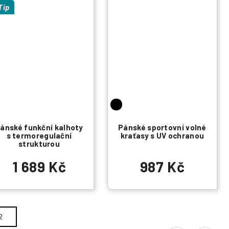
Tip
ánské funkční kalhoty
Pánské sportovní volné
s termoregulační
kraťasy s UV ochranou
strukturou
1 689 Kč
987 Kč
2