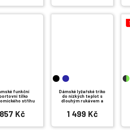
ámské funkční
Dámské lyžařské triko
portovní tílko
do nízkých teplot s
omického střihu
dlouhým rukávem a
technologií ODORLESS
857 Kč
1 499 Kč