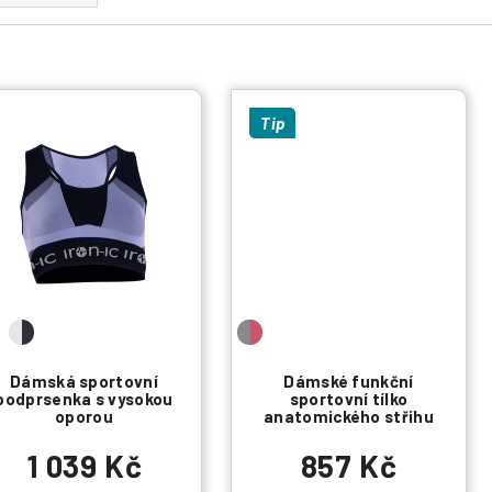
Tip
Dámská sportovní
Dámské funkční
podprsenka s vysokou
sportovní tílko
oporou
anatomického střihu
1 039 Kč
857 Kč