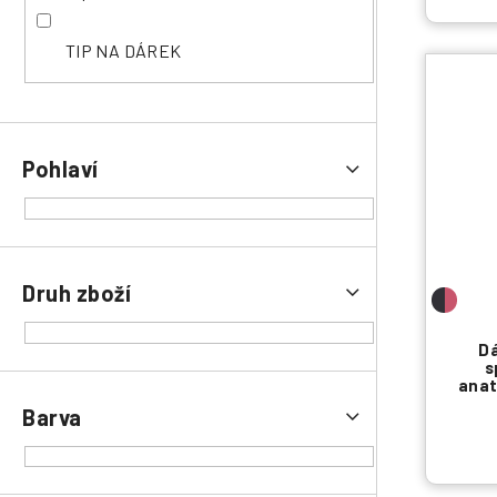
TIP NA DÁREK
Pohlaví
Druh zboží
D
s
anat
Barva