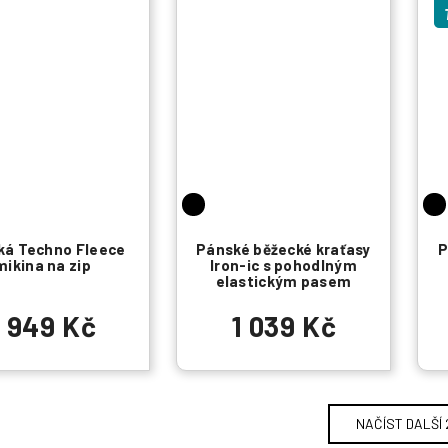
ká Techno Fleece
Pánské běžecké kraťasy
P
mikina na zip
Iron-ic s pohodlným
elastickým pasem
1 949 Kč
1 039 Kč
NAČÍST DALŠÍ 