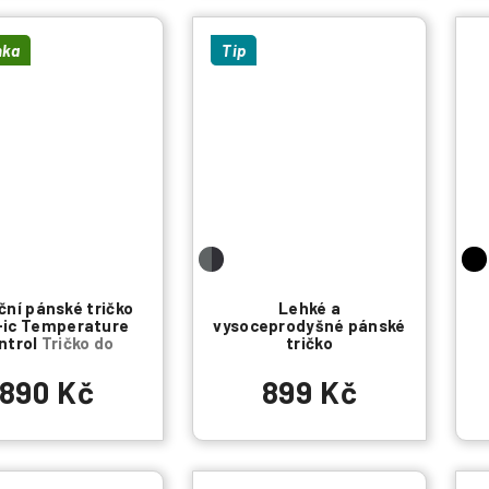
nka
Tip
ční pánské tričko
Lehké a
-ic Temperature
vysoceprodyšné pánské
ntrol
Tričko do
tričko
horkých dní
890 Kč
899 Kč