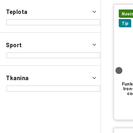
Teplota
Novi
Tip
Sport
Tkanina
Funk
Iron
co